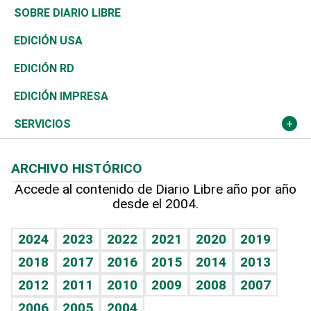
José Boquete
Asia
Consumo
Belleza
Golf
De buena tinta
Clima
Mundo
SOBRE DIARIO LIBRE
Reportajes
África
Vivienda
Buena Vida
Ciclismo
En Directo
Tecnología
Economía
EDICIÓN USA
Ocenanía
Telecom.
Sociales
Tenis
El Espía
Historia
Revista
EDICIÓN RD
Caribe
Global y variable
Novedades
Olimpismo
Noticiero Poteleche
Martes de tecnología
Deportes
EDICIÓN IMPRESA
Resto del mundo
Economía personal
Podcast Arte Libre
Más deportes
Columnistas
Cambio climático
Opinión
SERVICIOS
Macroeconomía
Mi mascota
Resultados deportivos
Lecturas
Planeta
Efemérides
ARCHIVO HISTÓRICO
Hablando con el pediatra
Línea de hit
Más firmas
Hecho en casa
Cumpleaños
Accede al contenido de Diario Libre año por año
desde el 2004.
Diario de nutrición
BRV
Mundo gamer
RSS
Vida y familia
TBT Deportivo
Guía del dinero
Horóscopos
2024
2023
2022
2021
2020
2019
Eñe
2018
2017
2016
2015
2014
2013
Crucigramas
2012
2011
2010
2009
2008
2007
Celebrando la vida
2006
2005
2004