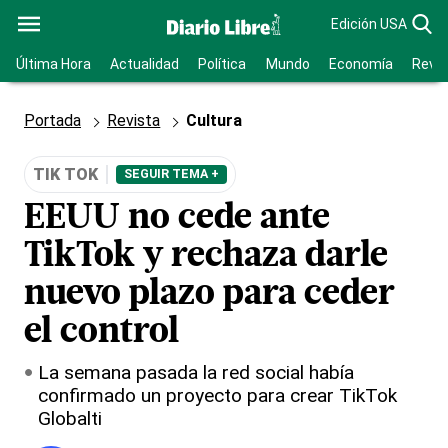
Edición USA
Última Hora
Actualidad
Política
Mundo
Economía
Revis
Portada
Revista
Cultura
TIK TOK
SEGUIR TEMA +
EEUU no cede ante
TikTok y rechaza darle
nuevo plazo para ceder
el control
La semana pasada la red social había
confirmado un proyecto para crear TikTok
Globalti