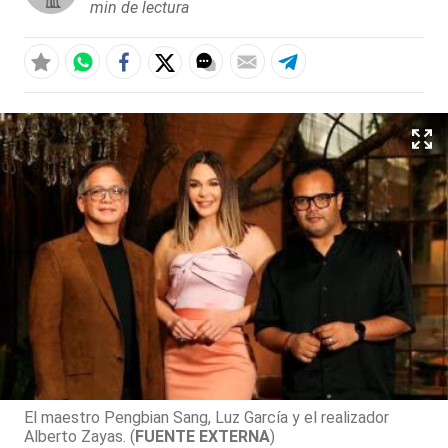
min de lectura
El maestro Pengbian Sang, Luz García y el realizador
Alberto Zayas. (
FUENTE EXTERNA
)