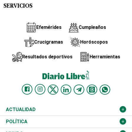
SERVICIOS
Efemérides
Cumpleaños
Crucigramas
Horóscopos
Resultados deportivos
Herramientas
ACTUALIDAD
Nacional
POLÍTICA