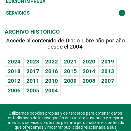
Novedades
Olimpismo
Noticiero Poteleche
Martes de tecnología
Deportes
EDICIÓN IMPRESA
Resto del mundo
Economía personal
Podcast Arte Libre
Más deportes
Columnistas
Cambio climático
Opinión
SERVICIOS
Macroeconomía
Mi mascota
Resultados deportivos
Lecturas
Planeta
Efemérides
ARCHIVO HISTÓRICO
Hablando con el pediatra
Línea de hit
Más firmas
Hecho en casa
Cumpleaños
Accede al contenido de Diario Libre año por año
desde el 2004.
Diario de nutrición
BRV
Mundo gamer
RSS
Vida y familia
TBT Deportivo
Guía del dinero
Horóscopos
2024
2023
2022
2021
2020
2019
Eñe
2018
2017
2016
2015
2014
2013
Crucigramas
2012
2011
2010
2009
2008
2007
Celebrando la vida
2006
2005
2004
Sin complejos
En pocas palabras
Utilizamos cookies propias y de terceros para obtener datos
Descarga nuestras aplicaciones para Android, iOS y
Escuchando al corazón
estadísticos de la navegación de nuestros usuarios y mejorar
sistema Huawei.
nuestros servicios. Esto nos permite personalizar el contenido
que ofrecemos y mostrar publicidad relacionada a sus
Economía Personal