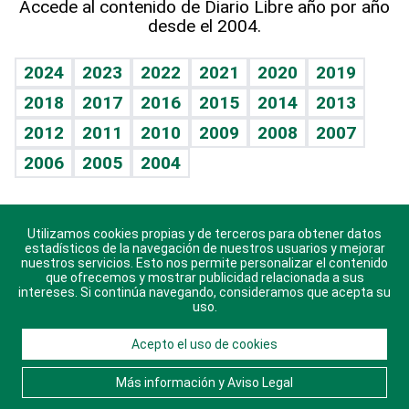
Accede al contenido de Diario Libre año por año
desde el 2004.
Diario de nutrición
BRV
Mundo gamer
RSS
Vida y familia
TBT Deportivo
Guía del dinero
Horóscopos
2024
2023
2022
2021
2020
2019
Eñe
2018
2017
2016
2015
2014
2013
Crucigramas
2012
2011
2010
2009
2008
2007
Celebrando la vida
2006
2005
2004
Sin complejos
En pocas palabras
Utilizamos cookies propias y de terceros para obtener datos
Descarga nuestras aplicaciones para Android, iOS y
Escuchando al corazón
estadísticos de la navegación de nuestros usuarios y mejorar
sistema Huawei.
nuestros servicios. Esto nos permite personalizar el contenido
que ofrecemos y mostrar publicidad relacionada a sus
Economía Personal
intereses. Si continúa navegando, consideramos que acepta su
uso.
Consulta Libre
Acepto el uso de cookies
© 2021 Diario Libre, todos los derechos reservados.
Consulta el
Aviso Legal
. Ponte en
Contacto
con
Más información y Aviso Legal
nosotros y conoce más sobre Diario Libre