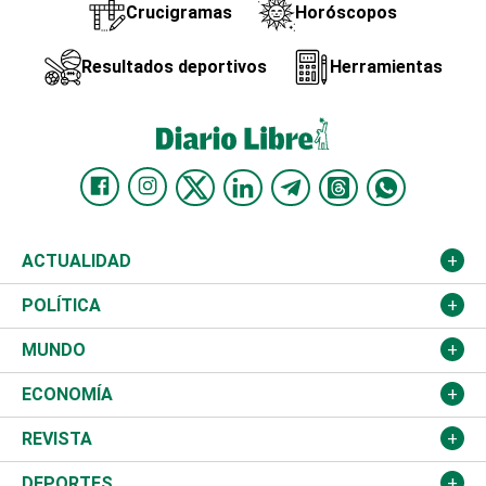
Crucigramas
Horóscopos
Resultados deportivos
Herramientas
ACTUALIDAD
Nacional
POLÍTICA
Ciudad
Partidos
MUNDO
Educación
JCE
Estados Unidos
ECONOMÍA
Salud
TSE
América Latina
Finanzas
REVISTA
Justicia
Congreso Nacional
Haití
Turismo
Música
DEPORTES