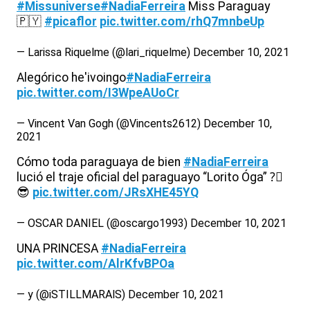
#Missuniverse
#NadiaFerreira
Miss Paraguay
🇵
🇾
#picaflor
pic.twitter.com/rhQ7mnbeUp
— Larissa Riquelme (@lari_riquelme)
December 10, 2021
Alegórico he'ivoingo
#NadiaFerreira
pic.twitter.com/I3WpeAUoCr
— Vincent Van Gogh (@Vincents2612)
December 10,
2021
Cómo toda paraguaya de bien
#NadiaFerreira
lució el traje oficial del paraguayo “Lorito Óga” ?
😎
pic.twitter.com/JRsXHE45YQ
— OSCAR DANIEL (@oscargo1993)
December 10, 2021
UNA PRINCESA
#NadiaFerreira
pic.twitter.com/AlrKfvBPOa
— y (@iSTILLMARAlS)
December 10, 2021