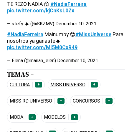
TE REZO NADIA
🛐
#NadiaFerreira
pic.twitter.com/kjCnKsL0Zx
— stefy
🎄
(@iSKZMV)
December 10, 2021
#NadiaFerreira
Mainumby
😍
#MissUniverse
Para
nosotros ya ganaste
🔥
pic.twitter.com/Ml5M0CxR49
— Elena (@marian_elen)
December 10, 2021
TEMAS -
CULTURA
MISS UNIVERSO
+
+
MISS RD UNIVERSO
CONCURSOS
+
+
MODA
MODELOS
+
+