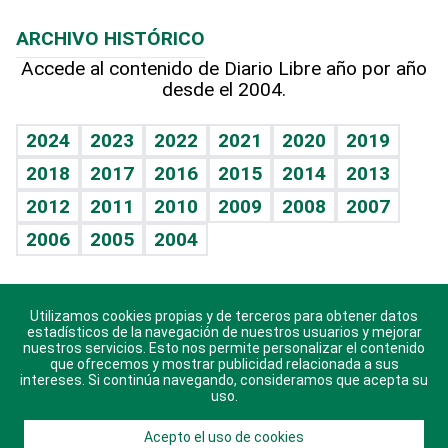
Macroeconomía
Mi mascota
Resultados deportivos
Lecturas
Planeta
Efemérides
ARCHIVO HISTÓRICO
Hablando con el pediatra
Línea de hit
Más firmas
Hecho en casa
Cumpleaños
Accede al contenido de Diario Libre año por año
desde el 2004.
Diario de nutrición
BRV
Mundo gamer
RSS
Vida y familia
TBT Deportivo
Guía del dinero
Horóscopos
2024
2023
2022
2021
2020
2019
Eñe
2018
2017
2016
2015
2014
2013
Crucigramas
2012
2011
2010
2009
2008
2007
Celebrando la vida
2006
2005
2004
Sin complejos
En pocas palabras
Utilizamos cookies propias y de terceros para obtener datos
Descarga nuestras aplicaciones para Android, iOS y
Escuchando al corazón
estadísticos de la navegación de nuestros usuarios y mejorar
sistema Huawei.
nuestros servicios. Esto nos permite personalizar el contenido
que ofrecemos y mostrar publicidad relacionada a sus
Economía Personal
intereses. Si continúa navegando, consideramos que acepta su
uso.
Consulta Libre
Acepto el uso de cookies