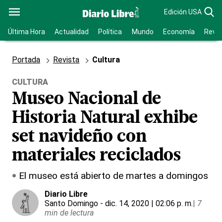
Edición USA
Última Hora
Actualidad
Política
Mundo
Economía
Revis
Portada
Revista
Cultura
CULTURA
Museo Nacional de
Historia Natural exhibe
set navideño con
materiales reciclados
El museo está abierto de martes a domingos
Diario Libre
Santo Domingo
- dic. 14, 2020 | 02:06 p. m.
|
7
min de lectura