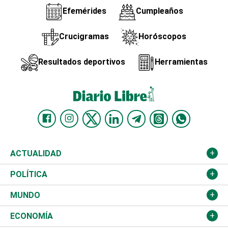
Efemérides
Cumpleaños
Crucigramas
Horóscopos
Resultados deportivos
Herramientas
ACTUALIDAD
Nacional
POLÍTICA
Ciudad
Partidos
MUNDO
Educación
JCE
Estados Unidos
ECONOMÍA