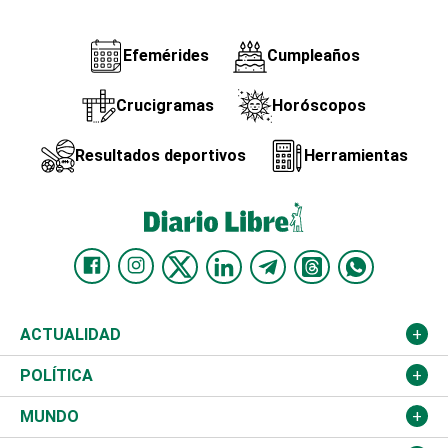
Efemérides
Cumpleaños
Crucigramas
Horóscopos
Resultados deportivos
Herramientas
ACTUALIDAD
Nacional
POLÍTICA
Ciudad
Partidos
MUNDO