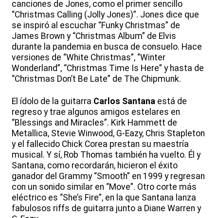
canciones de Jones, como el primer sencillo
“Christmas Calling (Jolly Jones)”. Jones dice que
se inspiró al escuchar “Funky Christmas” de
James Brown y “Christmas Album” de Elvis
durante la pandemia en busca de consuelo. Hace
versiones de “White Christmas”, “Winter
Wonderland”, “Christmas Time Is Here” y hasta de
“Christmas Don’t Be Late” de The Chipmunk.
El ídolo de la guitarra
Carlos Santana
está de
regreso y trae algunos amigos estelares en
“Blessings and Miracles”. Kirk Hammett de
Metallica, Stevie Winwood, G-Eazy, Chris Stapleton
y el fallecido Chick Corea prestan su maestría
musical. Y sí, Rob Thomas también ha vuelto. Él y
Santana, como recordarán, hicieron el éxito
ganador del Grammy “Smooth” en 1999 y regresan
con un sonido similar en “Move”. Otro corte más
eléctrico es “She’s Fire”, en la que Santana lanza
fabulosos riffs de guitarra junto a Diane Warren y