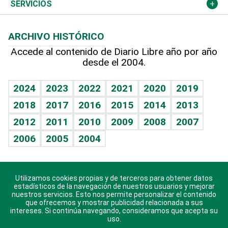
Resto del mundo
Economía personal
Podcast Arte Libre
Más deportes
Columnistas
Cambio climático
Opinión
SERVICIOS
Macroeconomía
Mi mascota
Resultados deportivos
Lecturas
Planeta
Efemérides
ARCHIVO HISTÓRICO
Hablando con el pediatra
Línea de hit
Más firmas
Hecho en casa
Cumpleaños
Accede al contenido de Diario Libre año por año
desde el 2004.
Diario de nutrición
BRV
Mundo gamer
RSS
Vida y familia
TBT Deportivo
Guía del dinero
Horóscopos
2024
2023
2022
2021
2020
2019
Eñe
2018
2017
2016
2015
2014
2013
Crucigramas
2012
2011
2010
2009
2008
2007
Celebrando la vida
2006
2005
2004
Sin complejos
En pocas palabras
Utilizamos cookies propias y de terceros para obtener datos
Descarga nuestras aplicaciones para Android, iOS y
Escuchando al corazón
estadísticos de la navegación de nuestros usuarios y mejorar
sistema Huawei.
nuestros servicios. Esto nos permite personalizar el contenido
que ofrecemos y mostrar publicidad relacionada a sus
Economía Personal
intereses. Si continúa navegando, consideramos que acepta su
uso.
Consulta Libre