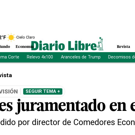
2
°F
Cielo Claro
undo
Economía
Revista
ema Corte
Relevo 4x100
Aranceles de Trump
Decomisos d
vista
VISIÓN
SEGUIR TEMA +
 es juramentado en 
sidido por director de Comedores Eco