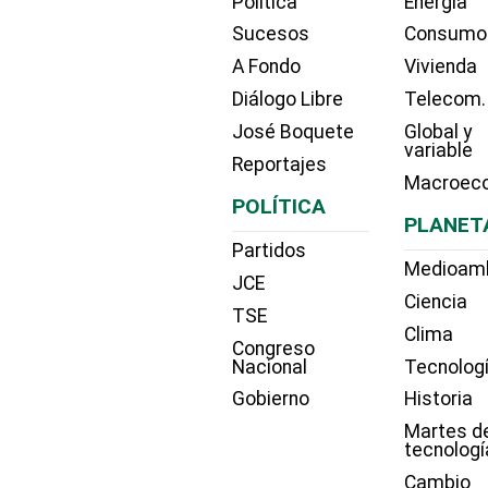
Política
Energía
Sucesos
Consumo
A Fondo
Vivienda
Diálogo Libre
Telecom.
José Boquete
Global y
variable
Reportajes
Macroec
POLÍTICA
PLANET
Partidos
Medioam
JCE
Ciencia
TSE
Clima
Congreso
Nacional
Tecnolog
Gobierno
Historia
Martes d
tecnologí
Cambio