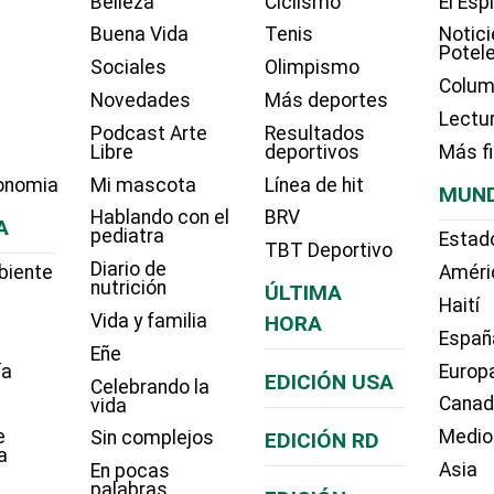
Belleza
Ciclismo
El Esp
Buena Vida
Tenis
Notici
Potel
Sociales
Olimpismo
Colum
Novedades
Más deportes
Lectu
Podcast Arte
Resultados
Libre
deportivos
Más f
onomia
Mi mascota
Línea de hit
MUN
Hablando con el
BRV
A
pediatra
Estad
TBT Deportivo
Diario de
biente
Améri
nutrición
ÚLTIMA
Haití
Vida y familia
HORA
Españ
Eñe
ía
Europ
EDICIÓN USA
Celebrando la
Cana
vida
e
Medio
Sin complejos
EDICIÓN RD
a
Asia
En pocas
palabras