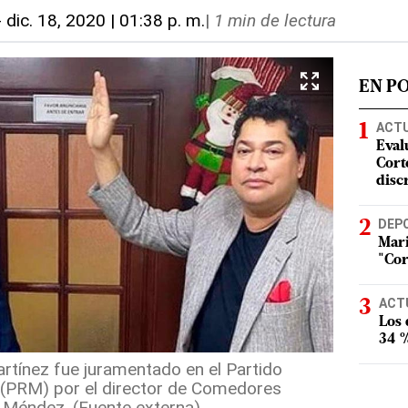
-
dic. 18, 2020 | 01:38 p. m.
|
1 min de lectura
EN P
ACT
Eval
Corte
disc
DEP
Mari
"Cor
ACT
Los
34 %
rtínez fue juramentado en el Partido
(PRM) por el director de Comedores
 Méndez. (Fuente externa)