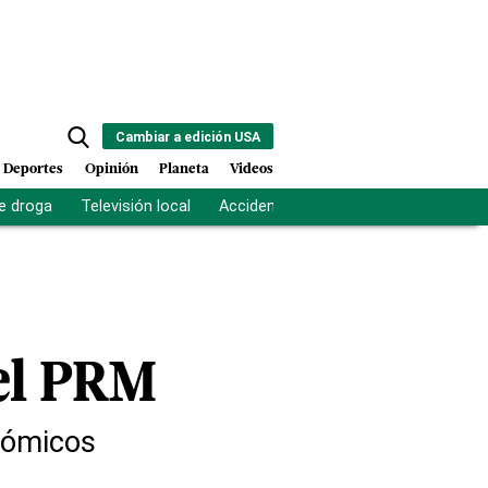
Cambiar a edición USA
Deportes
Opinión
Planeta
Videos
e droga
Televisión local
Accidente Los Ríos
Fuerza antipand
el PRM
nómicos