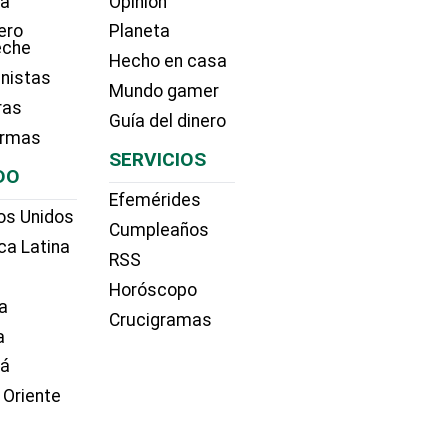
ía
Opinión
ero
Planeta
eche
Hecho en casa
nistas
Mundo gamer
ras
Guía del dinero
irmas
SERVICIOS
DO
Efemérides
os Unidos
Cumpleaños
ca Latina
RSS
Horóscopo
a
Crucigramas
a
dá
 Oriente