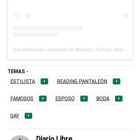
Una publicación compartida de Reading | Fashion Stylist (@readingp)
TEMAS -
ESTILISTA
READING PANTALEÓN
+
+
FAMOSOS
ESPOSO
BODA
+
+
+
GAY
+
Diario Libre