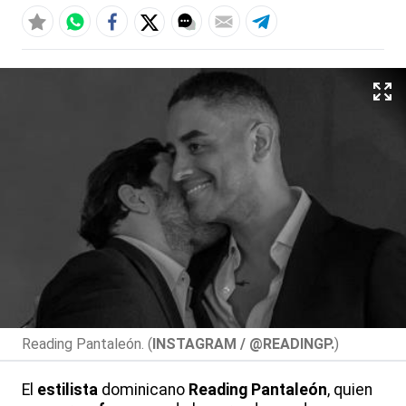
Reading Pantaleón. (
INSTAGRAM / @READINGP.
)
El
estilista
dominicano
Reading Pantaleón
, quien