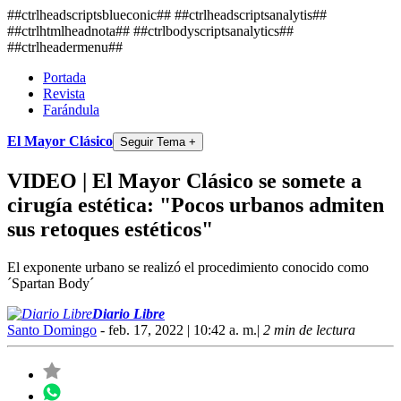
##ctrlheadscriptsblueconic## ##ctrlheadscriptsanalytis##
##ctrlhtmlheadnota##
##ctrlbodyscriptsanalytics##
##ctrlheadermenu##
Portada
Revista
Farándula
El Mayor Clásico
Seguir Tema +
VIDEO | El Mayor Clásico se somete a
cirugía estética: "Pocos urbanos admiten
sus retoques estéticos"
El exponente urbano se realizó el procedimiento conocido como
´Spartan Body´
Diario Libre
Santo Domingo
- feb. 17, 2022 | 10:42 a. m.
|
2 min de lectura