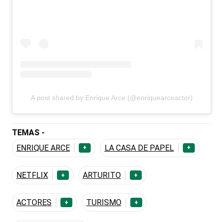
A post shared by Enrique Arce (@enriquearceactor)
TEMAS -
ENRIQUE ARCE
LA CASA DE PAPEL
+
+
NETFLIX
ARTURITO
+
+
ACTORES
TURISMO
+
+