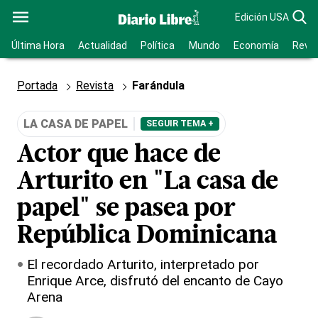
Edición USA
Última Hora
Actualidad
Política
Mundo
Economía
Revis
Portada
Revista
Farándula
LA CASA DE PAPEL
SEGUIR TEMA +
Actor que hace de
Arturito en "La casa de
papel" se pasea por
República Dominicana
El recordado Arturito, interpretado por
Enrique Arce, disfrutó del encanto de Cayo
Arena