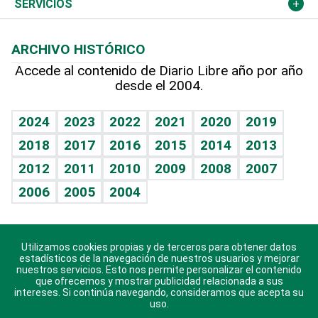
Economía personal
Podcast Arte Libre
Más deportes
Columnistas
Cambio climático
Opinión
SERVICIOS
Macroeconomía
Mi mascota
Resultados deportivos
Lecturas
Planeta
Efemérides
ARCHIVO HISTÓRICO
Hablando con el pediatra
Línea de hit
Más firmas
Hecho en casa
Cumpleaños
Accede al contenido de Diario Libre año por año
desde el 2004.
Diario de nutrición
BRV
Mundo gamer
RSS
Vida y familia
TBT Deportivo
Guía del dinero
Horóscopos
2024
2023
2022
2021
2020
2019
Eñe
2018
2017
2016
2015
2014
2013
Crucigramas
2012
2011
2010
2009
2008
2007
Celebrando la vida
2006
2005
2004
Sin complejos
En pocas palabras
Utilizamos cookies propias y de terceros para obtener datos
Descarga nuestras aplicaciones para Android, iOS y
Escuchando al corazón
estadísticos de la navegación de nuestros usuarios y mejorar
sistema Huawei.
nuestros servicios. Esto nos permite personalizar el contenido
que ofrecemos y mostrar publicidad relacionada a sus
Economía Personal
intereses. Si continúa navegando, consideramos que acepta su
uso.
Consulta Libre