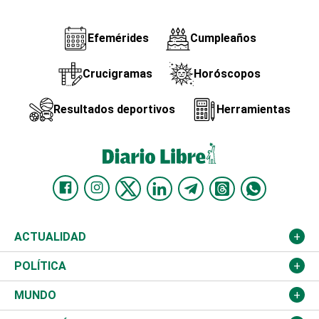
Efemérides
Cumpleaños
Crucigramas
Horóscopos
Resultados deportivos
Herramientas
ACTUALIDAD
Nacional
POLÍTICA
Ciudad
Partidos
MUNDO