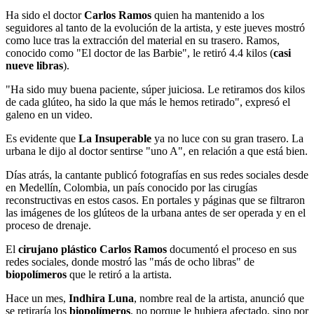
Ha sido el doctor
Carlos Ramos
quien ha mantenido a los
seguidores al tanto de la evolución de la artista, y este jueves mostró
como luce tras la extracción del material en su trasero. Ramos,
conocido como "El doctor de las Barbie", le retiró 4.4 kilos (
casi
nueve libras
).
"Ha sido muy buena paciente, súper juiciosa. Le retiramos dos kilos
de cada glúteo, ha sido la que más le hemos retirado", expresó el
galeno en un video.
Es evidente que
La Insuperable
ya no luce con su gran trasero. La
urbana le dijo al doctor sentirse "uno A", en relación a que está bien.
Días atrás, la cantante publicó fotografías en sus redes sociales desde
en Medellín, Colombia, un país conocido por las cirugías
reconstructivas en estos casos. En portales y páginas que se filtraron
las imágenes de los glúteos de la urbana antes de ser operada y en el
proceso de drenaje.
El
cirujano plástico
Carlos Ramos
documentó el proceso en sus
redes sociales, donde mostró las "más de ocho libras" de
biopolímeros
que le retiró a la artista.
Hace un mes,
Indhira Luna
, nombre real de la artista, anunció que
se retiraría los
biopolímeros
, no porque le hubiera afectado, sino por