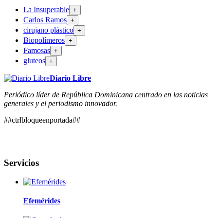
La Insuperable
+
Carlos Ramos
+
cirujano plástico
+
Biopolímeros
+
Famosas
+
gluteos
+
Diario Libre
Periódico líder de República Dominicana centrado en las noticias
generales y el periodismo innovador.
##ctrlbloqueenportada##
Servicios
Efemérides