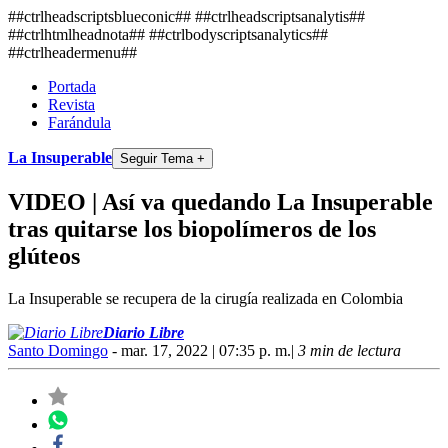
##ctrlheadscriptsblueconic## ##ctrlheadscriptsanalytis##
##ctrlhtmlheadnota##
##ctrlbodyscriptsanalytics##
##ctrlheadermenu##
Portada
Revista
Farándula
La Insuperable
Seguir Tema +
VIDEO | Así va quedando La Insuperable
tras quitarse los biopolímeros de los
glúteos
La Insuperable se recupera de la cirugía realizada en Colombia
Diario Libre
Santo Domingo
- mar. 17, 2022 | 07:35 p. m.
|
3 min de lectura