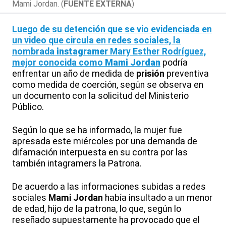
Mami Jordan. (
FUENTE EXTERNA
)
Luego de su detención que se vio evidenciada en
un video que circula en redes sociales, la
nombrada
instagramer
Mary Esther Rodríguez,
mejor conocida como
Mami Jordan
podría
enfrentar un año de medida de
prisión
preventiva
como medida de coerción, según se observa en
un documento con la solicitud del Ministerio
Público.
Según lo que se ha informado, la mujer fue
apresada este miércoles por una demanda de
difamación interpuesta en su contra por las
también intagramers la Patrona.
De acuerdo a las informaciones subidas a redes
sociales
Mami Jordan
había insultado a un menor
de edad, hijo de la patrona, lo que, según lo
reseñado supuestamente ha provocado que el