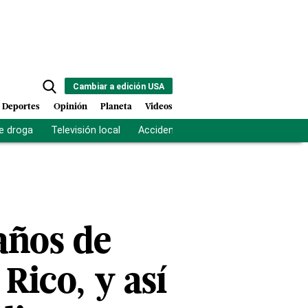
Cambiar a edición USA
Deportes
Opinión
Planeta
Videos
e droga
Televisión local
Accidente Los Ríos
Fuerza antipand
años de
Rico, y así