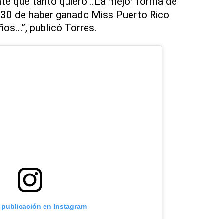
nte que tanto quiero...La mejor forma de
o 30 de haber ganado Miss Puerto Rico
os...”, publicó Torres.
a publicación en Instagram