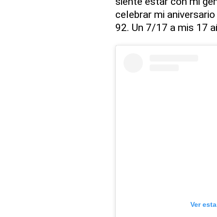
siente estar con mi ge
celebrar mi aniversari
92. Un 7/17 a mis 17 añ
Ver est