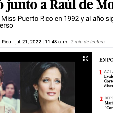
ó junto a Raúl de M
Miss Puerto Rico en 1992 y al año si
erso
o Rico
-
jul. 21, 2022 | 11:48 a. m.
|
3 min de lectura
EN P
ACT
Eval
Corte
disc
DEP
Mari
"Cor