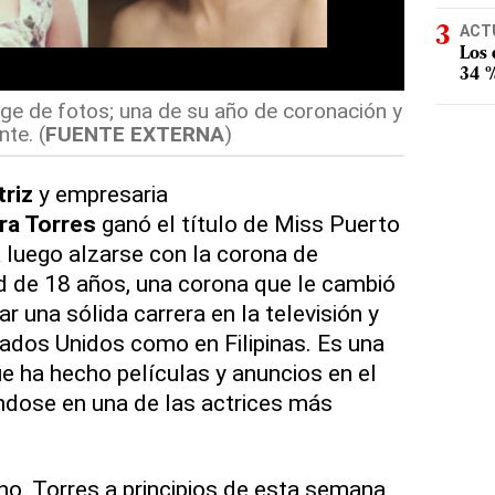
ACT
Los
34 %
ge de fotos; una de su año de coronación y
te. (
FUENTE EXTERNA
)
triz
y empresaria
ra Torres
ganó el título de Miss Puerto
a luego alzarse con la corona de
d de 18 años, una corona que le cambió
jar una sólida carrera en la televisión y
tados Unidos como en Filipinas. Es una
ue ha hecho películas y anuncios en el
éndose en una de las actrices más
ho, Torres a principios de esta semana