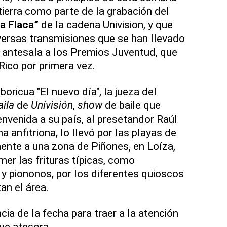
ierra como parte de la grabación del
la Flaca”
de la cadena Univision, y que
iversas transmisiones que se han llevado
o antesala a los Premios Juventud, que
Rico por primera vez.
ricua "El nuevo día", la jueza del
aila
de
Univisión
,
show
de baile que
envenida a su país, al presetandor Raúl
 anfitriona, lo llevó por las playas de
ente a una zona de Piñones, en Loíza,
mer las frituras típicas, como
 y piononos, por los diferentes quioscos
an el área.
ia de la fecha para traer a la atención
ue atesora.