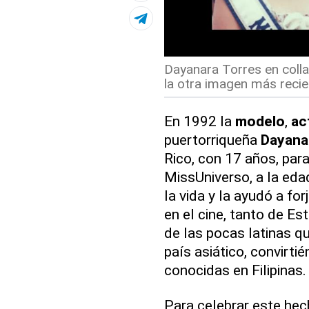
Dayanara Torres en colla
la otra imagen más recien
En 1992 la
modelo
,
ac
puertorriqueña
Dayana
Rico, con 17 años, par
MissUniverso, a la eda
la vida y la ayudó a for
en el cine, tanto de Es
de las pocas latinas q
país asiático, convirti
conocidas en Filipinas.
Para celebrar este hec