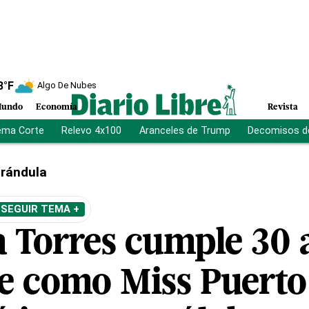
8
°F
Algo De Nubes
undo
Economía
Revista
ema Corte
Relevo 4x100
Aranceles de Trump
Decomisos d
rándula
SEGUIR TEMA +
 Torres cumple 30 
e como Miss Puerto 