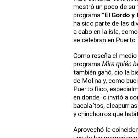
mostró un poco de su t
programa
“El Gordo y 
ha sido parte de las d
a cabo en la isla, com
se celebran en Puerto 
Como reseña el medio bo
programa
Mira quién b
también ganó, dio la bi
de Molina y, como buena
Puerto Rico, especialm
en donde lo invitó a co
bacalaítos, alcapurrias
y chinchorros que habit
Aprovechó la coincidenc
una de las memorias q