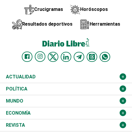
Crucigramas
Horóscopos
Resultados deportivos
Herramientas
ACTUALIDAD
Nacional
POLÍTICA
Ciudad
Partidos
MUNDO
Educación
JCE
Estados Unidos
ECONOMÍA
Salud
TSE
América Latina
Finanzas
REVISTA