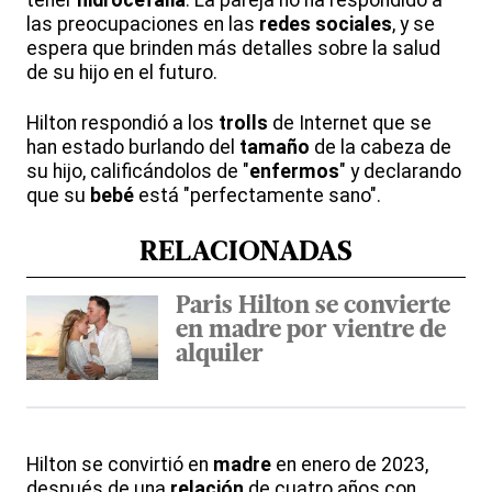
tener
hidrocefalia
. La pareja no ha respondido a
las preocupaciones en las
redes sociales
, y se
espera que brinden más detalles sobre la salud
de su hijo en el futuro.
Hilton respondió a los
trolls
de Internet que se
han estado burlando del
tamaño
de la cabeza de
su hijo, calificándolos de "
enfermos
" y declarando
que su
bebé
está "perfectamente sano".
RELACIONADAS
Paris Hilton se convierte
en madre por vientre de
alquiler
Hilton se convirtió en
madre
en enero de 2023,
después de una
relación
de cuatro años con