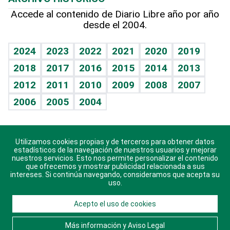
Hablando con el pediatra
Línea de hit
Más firmas
Hecho en casa
Cumpleaños
Accede al contenido de Diario Libre año por año
desde el 2004.
Diario de nutrición
BRV
Mundo gamer
RSS
Vida y familia
TBT Deportivo
Guía del dinero
Horóscopos
2024
2023
2022
2021
2020
2019
Eñe
2018
2017
2016
2015
2014
2013
Crucigramas
2012
2011
2010
2009
2008
2007
Celebrando la vida
2006
2005
2004
Sin complejos
En pocas palabras
Utilizamos cookies propias y de terceros para obtener datos
Descarga nuestras aplicaciones para Android, iOS y
Escuchando al corazón
estadísticos de la navegación de nuestros usuarios y mejorar
sistema Huawei.
nuestros servicios. Esto nos permite personalizar el contenido
que ofrecemos y mostrar publicidad relacionada a sus
Economía Personal
intereses. Si continúa navegando, consideramos que acepta su
uso.
Consulta Libre
Acepto el uso de cookies
© 2021 Diario Libre, todos los derechos reservados.
Consulta el
Aviso Legal
. Ponte en
Contacto
con
Más información y Aviso Legal