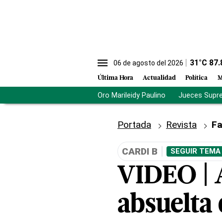
31
°C
87.
06 de agosto del 2026
Última Hora
Actualidad
Política
M
Oro Marileidy Paulino
Jueces Supr
Portada
Revista
Fa
CARDI B
SEGUIR TEMA
VIDEO | A
absuelta