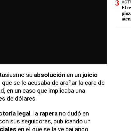
ACT
El t
piez
aten
ntusiasmo su
absolución
en un
juicio
 que se le acusaba de arañar la cara de
d, en un caso que implicaba una
es de dólares.
ctoria legal
, la
rapera
no dudó en
 con sus seguidores, publicando un
ciales
en el que se la ve bailando