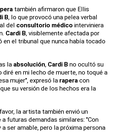
apera
también afirmaron que Ellis
i B
, lo que provocó una pelea verbal
al del
consultorio médico
interviniera
ón.
Cardi B
, visiblemente afectada por
ó en el tribunal que nunca había tocado
ras la
absolución
,
Cardi B
no ocultó su
lo diré en mi lecho de muerte, no toqué a
esa mujer", expresó la
rapera
con
 que su versión de los hechos era la
favor, la artista también envió un
e
a futuras demandas similares: "Con
y a ser amable, pero la próxima persona