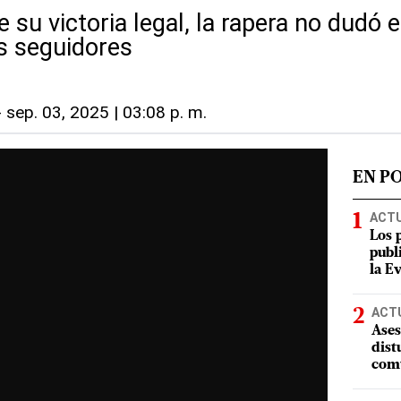
de su victoria legal, la rapera no dudó
us seguidores
-
sep. 03, 2025 | 03:08 p. m.
EN P
ACT
Los 
publ
la E
ACT
Ases
dist
comu