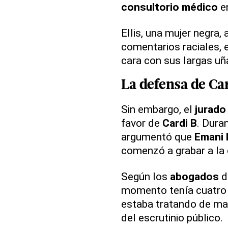
consultorio médico
en
Ellis, una mujer negra,
comentarios raciales, e
cara con sus largas uñ
La
defensa
de
Car
Sin embargo, el
jurado
favor de
Cardi B
. Duran
argumentó que
Emani E
comenzó a grabar a la 
Según los
abogados
d
momento tenía cuatr
estaba tratando de man
del escrutinio público.