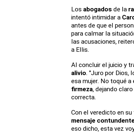
Los
abogados
de la
r
intentó intimidar a
Card
antes de que el person
para calmar la situaci
las acusaciones, reiter
a Ellis.
Al concluir el juicio y t
alivio
. "Juro por Dios, 
esa mujer. No toqué a 
firmeza
, dejando claro
correcta.
Con el veredicto en su 
mensaje contundent
eso dicho, esta vez vo