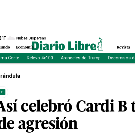
8
°F
Nubes Dispersas
undo
Economía
Revista
ema Corte
Relevo 4x100
Aranceles de Trump
Decomisos d
rándula
 +
sí celebró Cardi B t
 de agresión