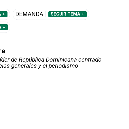
DEMANDA
 +
SEGUIR TEMA +
A +
re
líder de República Dominicana centrado
icias generales y el periodismo