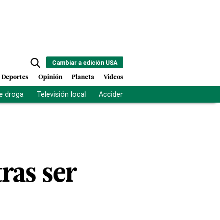
Cambiar a edición USA
Deportes
Opinión
Planeta
Videos
e droga
Televisión local
Accidente Los Ríos
Fuerza antipand
ras ser