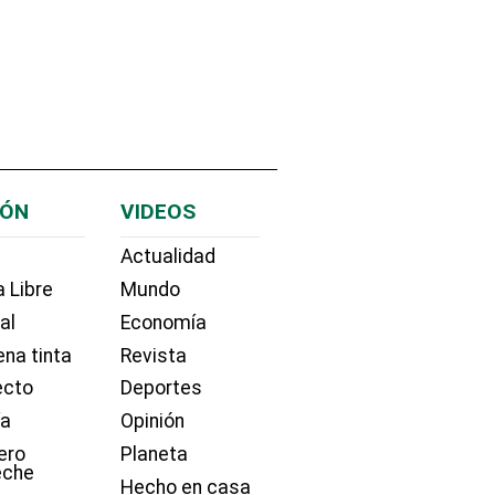
IÓN
VIDEOS
Actualidad
 Libre
Mundo
ial
Economía
na tinta
Revista
ecto
Deportes
ía
Opinión
ero
Planeta
eche
Hecho en casa