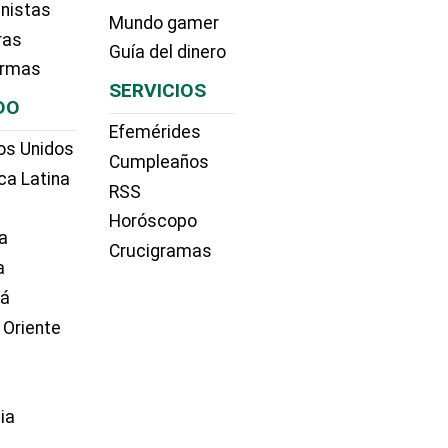
nistas
Mundo gamer
ras
Guía del dinero
irmas
SERVICIOS
DO
Efemérides
os Unidos
Cumpleaños
ca Latina
RSS
Horóscopo
a
Crucigramas
a
dá
 Oriente
ia
e