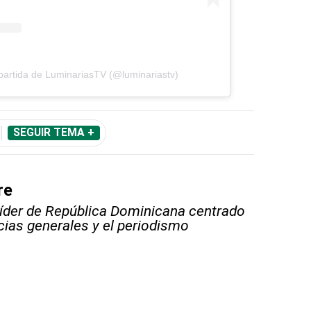
artida de LuminariasTV (@luminariastv)
SEGUIR TEMA +
re
líder de República Dominicana centrado
icias generales y el periodismo