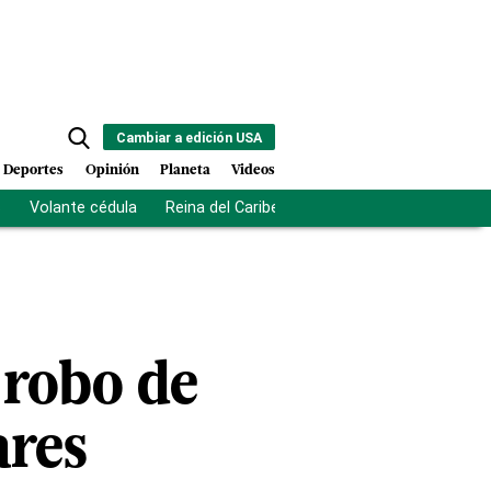
Cambiar a edición USA
Deportes
Opinión
Planeta
Videos
s
Volante cédula
Reina del Caribe
Clausura Juegos Centro
 robo de
ares