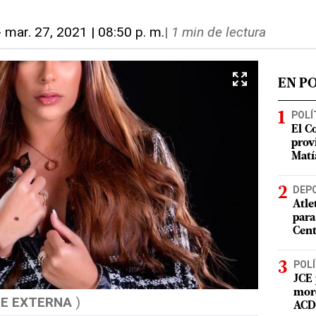
-
mar. 27, 2021 | 08:50 p. m.
|
1 min de lectura
EN P
POLÍ
El C
prov
Matí
DEP
Atle
para
Cent
POLÍ
JCE 
mord
E EXTERNA
)
ACD 