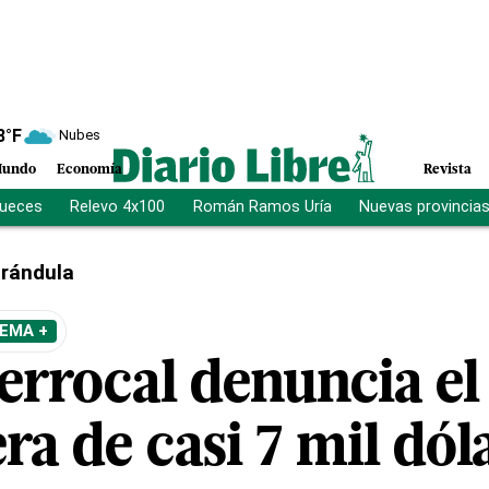
8
°F
Nubes
undo
Economía
Revista
jueces
Relevo 4x100
Román Ramos Uría
Nuevas provincia
rándula
TEMA +
errocal denuncia el
ra de casi 7 mil dól