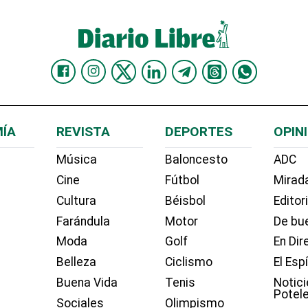
ÍA
REVISTA
DEPORTES
OPIN
Música
Baloncesto
ADC
Cine
Fútbol
Mirada
Cultura
Béisbol
Editor
Farándula
Motor
De bue
Moda
Golf
En Dir
Belleza
Ciclismo
El Esp
Buena Vida
Tenis
Notici
Potel
Sociales
Olimpismo