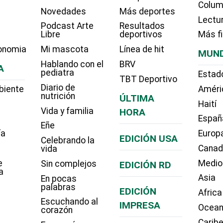
Colum
Novedades
Más deportes
Lectu
Podcast Arte
Resultados
Libre
deportivos
Más f
onomia
Mi mascota
Línea de hit
MUN
Hablando con el
BRV
A
pediatra
Estad
TBT Deportivo
Diario de
biente
Améri
nutrición
ÚLTIMA
Haití
Vida y familia
HORA
Españ
Eñe
ía
Europ
EDICIÓN USA
Celebrando la
Cana
vida
e
Medio
Sin complejos
EDICIÓN RD
a
Asia
En pocas
palabras
EDICIÓN
Africa
Escuchando al
IMPRESA
Ocean
corazón
Carib