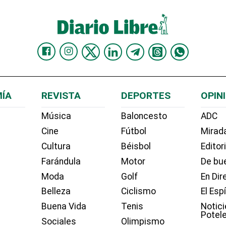
ÍA
REVISTA
DEPORTES
OPIN
Música
Baloncesto
ADC
Cine
Fútbol
Mirada
Cultura
Béisbol
Editor
Farándula
Motor
De bue
Moda
Golf
En Dir
Belleza
Ciclismo
El Esp
Buena Vida
Tenis
Notici
Potel
Sociales
Olimpismo