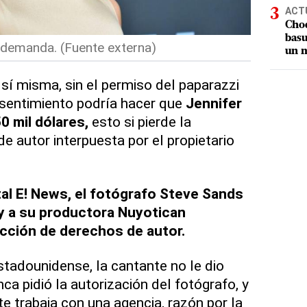
ACT
Choq
basu
 demanda. (Fuente externa)
un m
 sí misma, sin el permiso del paparazzi
nsentimiento podría hacer que
Jennifer
0 mil dólares,
esto si pierde la
 autor interpuesta por el propietario
al E! News, el fotógrafo Steve Sands
y a su productora Nuyotican
cción de derechos de autor.
tadounidense, la cantante no le dio
nca pidió la autorización del fotógrafo, y
 trabaja con una agencia, razón por la