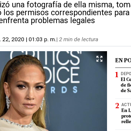
lizó una fotografía de ella misma, tom
ó los permisos correspondientes para 
enfrenta problemas legales
. 22, 2020 | 01:03 p. m.
|
2 min de lectura
EN P
DEP
El C
de f
de S
ACT
En L
prot
rell