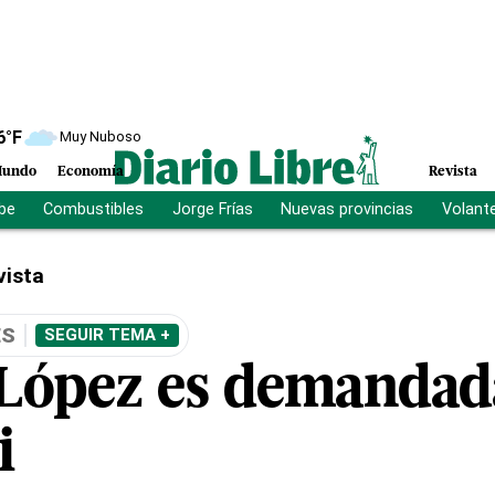
6
°F
Muy Nuboso
undo
Economía
Revista
ibe
Combustibles
Jorge Frías
Nuevas provincias
Volant
vista
ES
SEGUIR TEMA +
 López es demandad
i