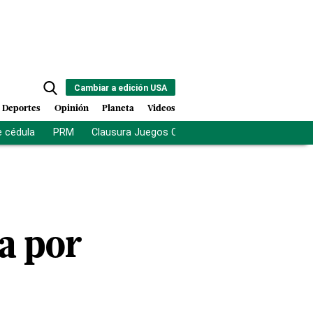
Cambiar a edición USA
Deportes
Opinión
Planeta
Videos
e cédula
PRM
Clausura Juegos Centroamericanos
De la Es
a por