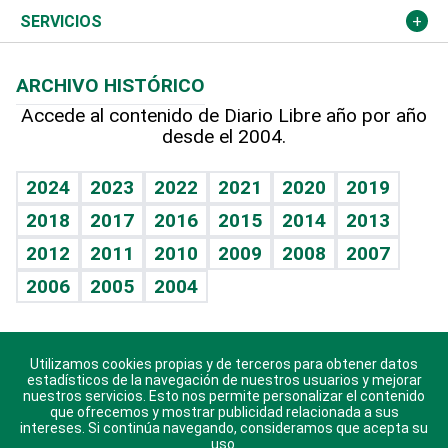
Resto del mundo
Economía personal
Podcast Arte Libre
Más deportes
Columnistas
Cambio climático
Opinión
SERVICIOS
Macroeconomía
Mi mascota
Resultados deportivos
Lecturas
Planeta
Efemérides
ARCHIVO HISTÓRICO
Hablando con el pediatra
Línea de hit
Más firmas
Hecho en casa
Cumpleaños
Accede al contenido de Diario Libre año por año
desde el 2004.
Diario de nutrición
BRV
Mundo gamer
RSS
Vida y familia
TBT Deportivo
Guía del dinero
Horóscopos
2024
2023
2022
2021
2020
2019
Eñe
2018
2017
2016
2015
2014
2013
Crucigramas
2012
2011
2010
2009
2008
2007
Celebrando la vida
2006
2005
2004
Sin complejos
En pocas palabras
Utilizamos cookies propias y de terceros para obtener datos
Descarga nuestras aplicaciones para Android, iOS y
Escuchando al corazón
estadísticos de la navegación de nuestros usuarios y mejorar
sistema Huawei.
nuestros servicios. Esto nos permite personalizar el contenido
que ofrecemos y mostrar publicidad relacionada a sus
Economía Personal
intereses. Si continúa navegando, consideramos que acepta su
uso.