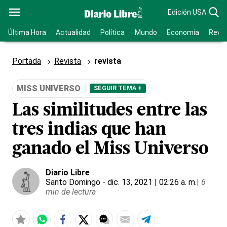
Edición USA
Última Hora
Actualidad
Política
Mundo
Economía
Revis
Portada
Revista
revista
MISS UNIVERSO
SEGUIR TEMA +
Las similitudes entre las
tres indias que han
ganado el Miss Universo
Diario Libre
Santo Domingo
- dic. 13, 2021 | 02:26 a. m.
|
6
min de lectura