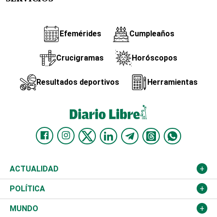
Efemérides
Cumpleaños
Crucigramas
Horóscopos
Resultados deportivos
Herramientas
ACTUALIDAD
Nacional
POLÍTICA
Ciudad
Partidos
MUNDO