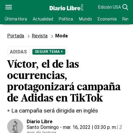
Edición USA
Última Hora
Actualidad
Política
Mundo
Economía
Revis
Portada
Revista
Moda
ADIDAS
SEGUIR TEMA +
Víctor, el de las
ocurrencias,
protagonizará campaña
de Adidas en TikTok
La campaña será dirigida en inglés
Diario Libre
Santo Domingo
- mar. 16, 2022 | 03:30 p. m.
|
2
min de lectura