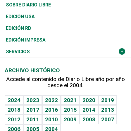
José Boquete
Asia
Consumo
Belleza
Golf
De buena tinta
Clima
Mundo
SOBRE DIARIO LIBRE
Reportajes
África
Vivienda
Buena Vida
Ciclismo
En Directo
Tecnología
Economía
EDICIÓN USA
Ocenanía
Telecom.
Sociales
Tenis
El Espía
Historia
Revista
EDICIÓN RD
Caribe
Global y variable
Novedades
Olimpismo
Noticiero Poteleche
Martes de tecnología
Deportes
EDICIÓN IMPRESA
Resto del mundo
Economía personal
Podcast Arte Libre
Más deportes
Columnistas
Cambio climático
Opinión
SERVICIOS
Macroeconomía
Mi mascota
Resultados deportivos
Lecturas
Planeta
Efemérides
ARCHIVO HISTÓRICO
Hablando con el pediatra
Línea de hit
Más firmas
Hecho en casa
Cumpleaños
Accede al contenido de Diario Libre año por año
desde el 2004.
Diario de nutrición
BRV
Mundo gamer
RSS
Vida y familia
TBT Deportivo
Guía del dinero
Horóscopos
2024
2023
2022
2021
2020
2019
Eñe
2018
2017
2016
2015
2014
2013
Crucigramas
2012
2011
2010
2009
2008
2007
Celebrando la vida
2006
2005
2004