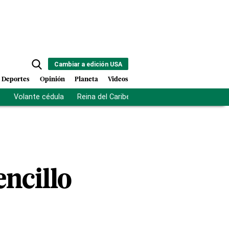
Cambiar a edición USA
Deportes
Opinión
Planeta
Videos
s
Volante cédula
Reina del Caribe
Clausura Juegos Centro
encillo