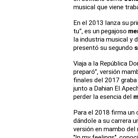
musical que viene tra
En el 2013 lanza su pr
tu”, es un pegajoso
me
la industria musical y
presentó su segundo
s
Viaja a la República D
preparó”, versión mamb
finales del 2017 graba
junto a Dahian El Ape
perder la esencia del
m
Para el 2018 firma un 
dándole a su carrera u
versión en mambo del 
"In my feelings", conoc