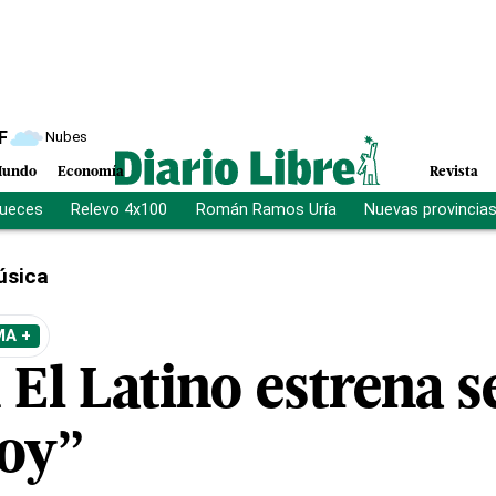
F
Nubes
undo
Economía
Revista
jueces
Relevo 4x100
Román Ramos Uría
Nuevas provincia
úsica
MA +
El Latino estrena s
toy”