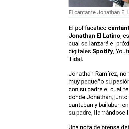
El cantante Jonathan El L
El polifacético
cantan
Jonathan El Latino
, e
cual se lanzará el pró
digitales
Spotify
, Yout
Tidal.
Jonathan Ramírez, nomb
muy pequeño su pasión 
con su padre el cual t
donde Jonathan, junto
cantaban y bailaban e
su padre, llamándose l
Una nota de prensa det