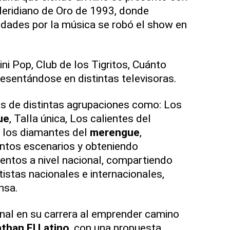
Meridiano de Oro de 1993, donde
dades por la música se robó el show en
ni Pop, Club de los Tigritos, Cuánto
presentándose en distintas televisoras.
as de distintas agrupaciones como: Los
ue
, Talla única, Los calientes del
y los diamantes del
merengue
,
intos escenarios y obteniendo
ntos a nivel nacional, compartiendo
tistas nacionales e internacionales,
nsa.
nal en su carrera al emprender camino
than El Latino
, con una propuesta