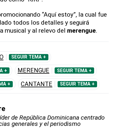
 promocionando “Aquí estoy”, la cual fue
ado todos los detalles y seguirá
a musical y al relevo del
merengue
.
O
SEGUIR TEMA +
MERENGUE
A +
SEGUIR TEMA +
CANTANTE
MA +
SEGUIR TEMA +
re
líder de República Dominicana centrado
icias generales y el periodismo