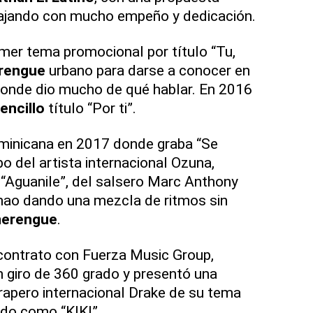
bajando con mucho empeño y dedicación.
imer tema promocional por título “Tu,
rengue
urbano para darse a conocer en
 donde dio mucho de qué hablar. En 2016
encillo
título “Por ti”.
ominicana en 2017 donde graba “Se
o del artista internacional Ozuna,
 “Aguanile”, del salsero Marc Anthony
chao dando una mezcla de ritmos sin
erengue
.
contrato con Fuerza Music Group,
n giro de 360 grado y presentó una
rapero internacional Drake de su tema
ido como “KIKI”.