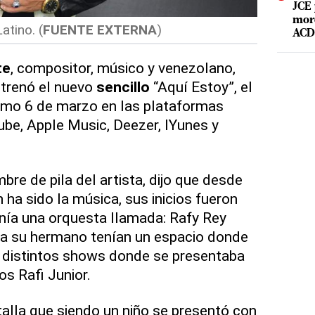
JCE 
mord
atino. (
FUENTE EXTERNA
)
ACD 
te
, compositor, músico y venezolano,
strenó el nuevo
sencillo
“Aquí Estoy”, el
ximo 6 de marzo en las plataformas
ube, Apple Music, Deezer, IYunes y
re de pila del artista, dijo que desde
ha sido la música, sus inicios fueron
enía una orquesta llamada: Rafy Rey
 a su hermano tenían un espacio donde
n distintos shows donde se presentaba
os Rafi Junior.
alla que siendo un niño se presentó con