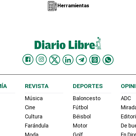
Herramientas
ÍA
REVISTA
DEPORTES
OPIN
Música
Baloncesto
ADC
Cine
Fútbol
Mirada
Cultura
Béisbol
Editor
Farándula
Motor
De bue
Moda
Golf
En Dir