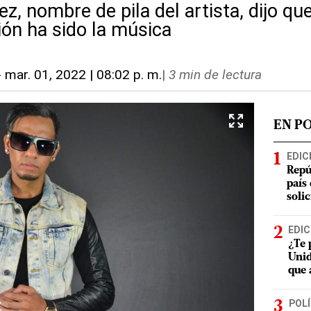
z, nombre de pila del artista, dijo q
ón ha sido la música
-
mar. 01, 2022 | 08:02 p. m.
|
3 min de lectura
EN P
EDIC
Repú
país
soli
EDIC
¿Te 
Unid
que 
POLÍ