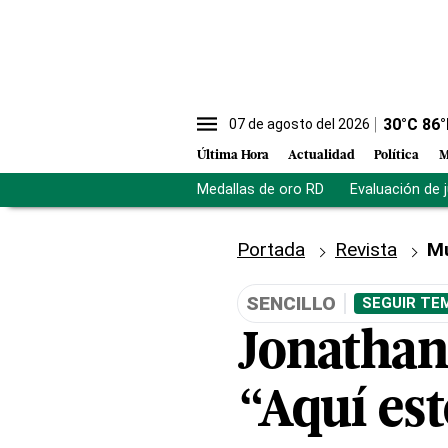
30
°C
86
°
07 de agosto del 2026
Última Hora
Actualidad
Política
M
Medallas de oro RD
Evaluación de 
Portada
Revista
M
SENCILLO
SEGUIR TE
Jonathan 
“Aquí es