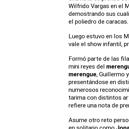
Wilfrido Vargas en el 
demostrando sus cuali
el poliedro de caracas.
Luego estuvo en los Mi
vale el show infantil, 
Formó parte de las fil
mini reyes del
mereng
merengue
, Guillermo 
presentándose en dist
numerosos reconocimie
tarima con distintos ar
refiere una nota de pre
Asume otro reto perso
en solitario como
Jona