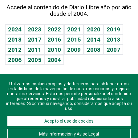
Hablando con el pediatra
Línea de hit
Más firmas
Hecho en casa
Cumpleaños
Accede al contenido de Diario Libre año por año
desde el 2004.
Diario de nutrición
BRV
Mundo gamer
RSS
Vida y familia
TBT Deportivo
Guía del dinero
Horóscopos
2024
2023
2022
2021
2020
2019
Eñe
2018
2017
2016
2015
2014
2013
Crucigramas
2012
2011
2010
2009
2008
2007
Celebrando la vida
2006
2005
2004
Sin complejos
En pocas palabras
Utilizamos cookies propias y de terceros para obtener datos
Descarga nuestras aplicaciones para Android, iOS y
Escuchando al corazón
estadísticos de la navegación de nuestros usuarios y mejorar
sistema Huawei.
nuestros servicios. Esto nos permite personalizar el contenido
que ofrecemos y mostrar publicidad relacionada a sus
Economía Personal
intereses. Si continúa navegando, consideramos que acepta su
uso.
Consulta Libre
Acepto el uso de cookies
© 2021 Diario Libre, todos los derechos reservados.
Consulta el
Aviso Legal
. Ponte en
Contacto
con
Más información y Aviso Legal