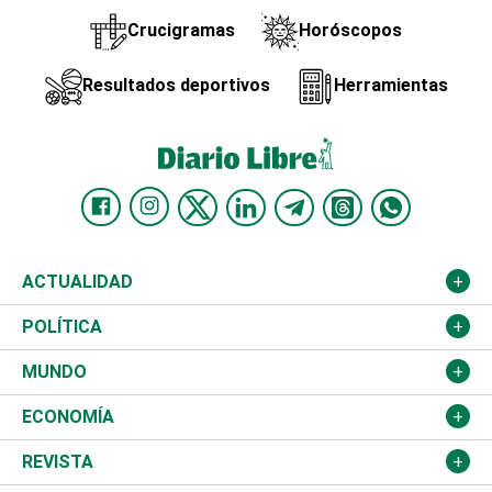
Crucigramas
Horóscopos
Resultados deportivos
Herramientas
ACTUALIDAD
Nacional
POLÍTICA
Ciudad
Partidos
MUNDO
Educación
JCE
Estados Unidos
ECONOMÍA
Salud
TSE
América Latina
Finanzas
REVISTA