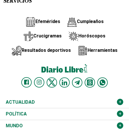
SERVICIOS
Efemérides
Cumpleaños
Crucigramas
Horóscopos
Resultados deportivos
Herramientas
ACTUALIDAD
Nacional
POLÍTICA
Ciudad
Partidos
MUNDO