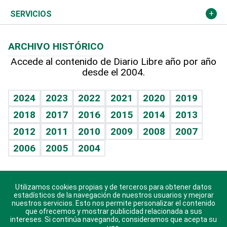
Resto del mundo
Economía personal
Podcast Arte Libre
Más deportes
Columnistas
Cambio climático
Opinión
SERVICIOS
Macroeconomía
Mi mascota
Resultados deportivos
Lecturas
Planeta
Efemérides
ARCHIVO HISTÓRICO
Hablando con el pediatra
Línea de hit
Más firmas
Hecho en casa
Cumpleaños
Accede al contenido de Diario Libre año por año
desde el 2004.
Diario de nutrición
BRV
Mundo gamer
RSS
Vida y familia
TBT Deportivo
Guía del dinero
Horóscopos
2024
2023
2022
2021
2020
2019
Eñe
2018
2017
2016
2015
2014
2013
Crucigramas
2012
2011
2010
2009
2008
2007
Celebrando la vida
2006
2005
2004
Sin complejos
En pocas palabras
Utilizamos cookies propias y de terceros para obtener datos
Descarga nuestras aplicaciones para Android, iOS y
Escuchando al corazón
estadísticos de la navegación de nuestros usuarios y mejorar
sistema Huawei.
nuestros servicios. Esto nos permite personalizar el contenido
que ofrecemos y mostrar publicidad relacionada a sus
Economía Personal
intereses. Si continúa navegando, consideramos que acepta su