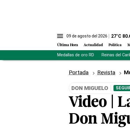
27
°C
80.
09 de agosto del 2026
Última Hora
Actualidad
Política
M
Medallas de oro RD
Reinas del Car
Portada
Revista
M
DON MIGUELO
SEGUI
Video | L
Don Mig