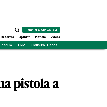
Cambiar a edición USA
Deportes
Opinión
Planeta
Videos
e cédula
PRM
Clausura Juegos Centroamericanos
De la Es
a pistola a