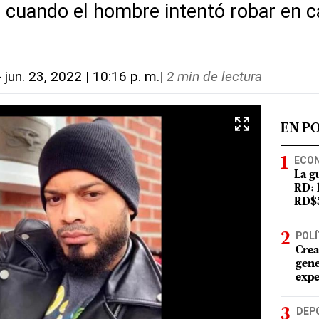
ó cuando el hombre intentó robar en c
-
jun. 23, 2022 | 10:16 p. m.
|
2 min de lectura
EN P
ECO
La g
RD: 
RD$5
POLÍ
Crea
gene
expe
DEP