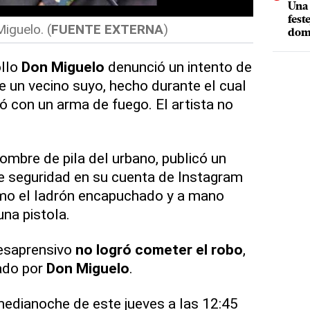
Una 
fest
iguelo. (
FUENTE EXTERNA
)
dom
llo
Don Miguelo
denunció un intento de
e un vecino suyo, hecho durante el cual
ó con un arma de fuego. El artista no
ombre de pila del urbano, publicó un
e seguridad en su cuenta de Instagram
mo el ladrón encapuchado y a mano
na pistola.
esaprensivo
no logró cometer el robo
,
ado por
Don Miguelo
.
medianoche de este jueves a las 12:45