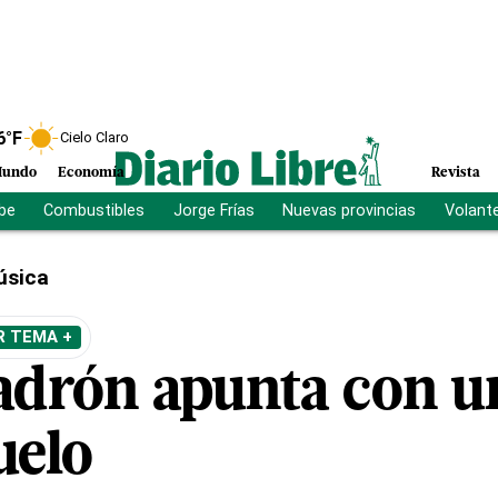
6
°F
Cielo Claro
undo
Economía
Revista
ibe
Combustibles
Jorge Frías
Nuevas provincias
Volant
úsica
R TEMA +
adrón apunta con un
uelo