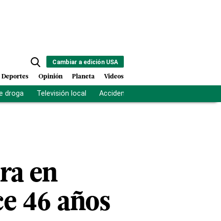
Cambiar a edición USA
Deportes
Opinión
Planeta
Videos
e droga
Televisión local
Accidente Los Ríos
Fuerza antipand
ra en
ce 46 años