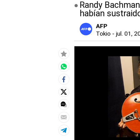
Randy Bachman r
habían sustraid
AFP
Tokio
-
jul. 01, 