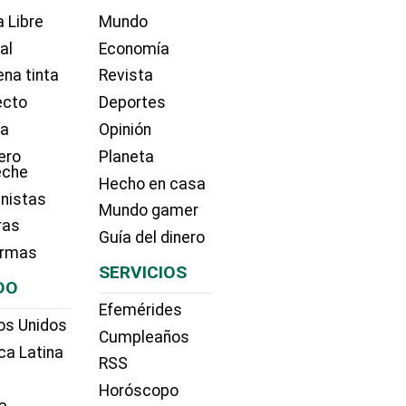
 Libre
Mundo
ial
Economía
na tinta
Revista
ecto
Deportes
ía
Opinión
ero
Planeta
eche
Hecho en casa
nistas
Mundo gamer
ras
Guía del dinero
irmas
SERVICIOS
DO
Efemérides
os Unidos
Cumpleaños
ca Latina
RSS
Horóscopo