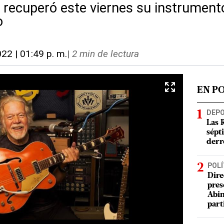
ecuperó este viernes su instrumento
o
2022 | 01:49 p. m.
|
2 min de lectura
EN P
DEP
Las 
sépt
derr
POLÍ
Dire
pres
Abin
part