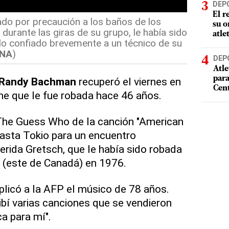
DEP
El r
do por precaución a los baños de los
su o
durante las giras de su grupo, le había sido
atle
lo confiado brevemente a un técnico de su
RNA
)
DEP
Atle
par
Randy Bachman
recuperó el viernes en
Cen
che que le fue robada hace 46 años.
 The Guess Who de la canción "American
asta Tokio para un encuentro
rida Gretsch, que le había sido robada
 (este de Canadá) en 1976.
plicó a la AFP el músico de 78 años.
ibí varias canciones que se vendieron
a para mí".