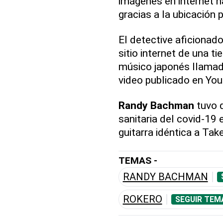
imágenes en internet h
gracias a la ubicación 
El detective aficionado 
sitio internet de una t
músico japonés llamad
video publicado en Yo
Randy Bachman
tuvo q
sanitaria del covid-19 
guitarra idéntica a Tak
TEMAS -
RANDY BACHMAN
ROKERO
SEGUIR TEM