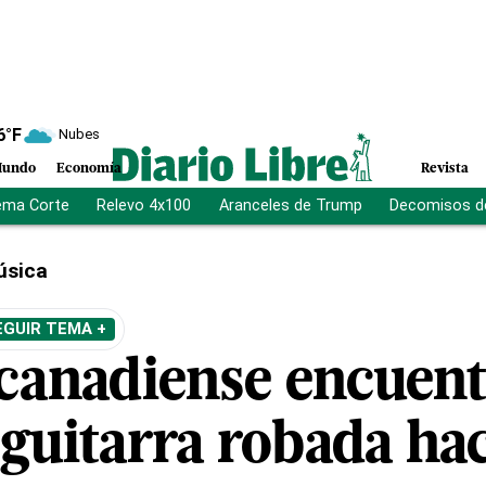
6
°F
Nubes
undo
Economía
Revista
ema Corte
Relevo 4x100
Aranceles de Trump
Decomisos d
úsica
EGUIR TEMA +
canadiense encuent
 guitarra robada ha