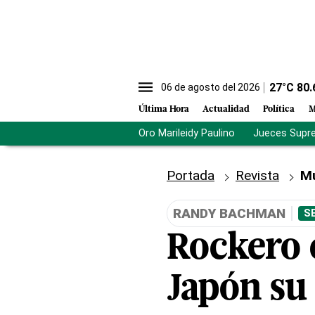
27
°C
80.
06 de agosto del 2026
Última Hora
Actualidad
Política
M
Oro Marileidy Paulino
Jueces Supr
Portada
Revista
M
RANDY BACHMAN
S
Rockero 
Japón su