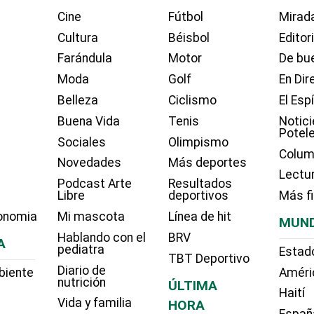
Cine
Fútbol
Mirada
Cultura
Béisbol
Editor
Farándula
Motor
De bue
Moda
Golf
En Dir
Belleza
Ciclismo
El Esp
Buena Vida
Tenis
Notici
Potel
Sociales
Olimpismo
Colum
Novedades
Más deportes
Lectu
Podcast Arte
Resultados
Libre
deportivos
Más f
onomia
Mi mascota
Línea de hit
MUN
Hablando con el
BRV
A
pediatra
Estad
TBT Deportivo
Diario de
biente
Améri
nutrición
ÚLTIMA
Haití
Vida y familia
HORA