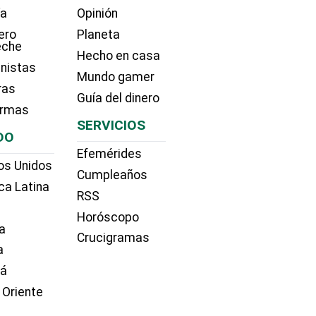
ía
Opinión
ero
Planeta
eche
Hecho en casa
nistas
Mundo gamer
ras
Guía del dinero
irmas
SERVICIOS
DO
Efemérides
os Unidos
Cumpleaños
ca Latina
RSS
Horóscopo
a
Crucigramas
a
dá
 Oriente