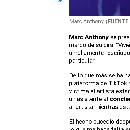
Marc Anthony. (
FUENTE
Marc Anthony
se pres
marco de su gira “Vivi
ampliamente reseñado a
particular.
De lo que más se ha h
plataforma de TikTok 
víctima el artista esta
un asistente al
concie
al artista mientras est
El hecho sucedió des
lo que me hace falta e