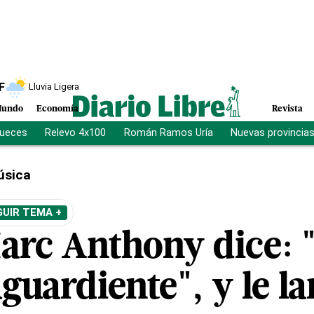
F
Lluvia Ligera
undo
Economía
Revista
jueces
Relevo 4x100
Román Ramos Uría
Nuevas provincia
úsica
GUIR TEMA +
Marc Anthony dice: 
aguardiente", y le l