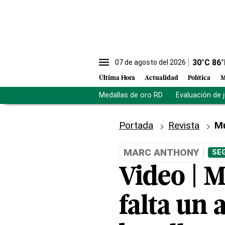
30
°C
86
°
07 de agosto del 2026
Última Hora
Actualidad
Política
M
Medallas de oro RD
Evaluación de 
Portada
Revista
M
MARC ANTHONY
SE
Video | 
falta un 