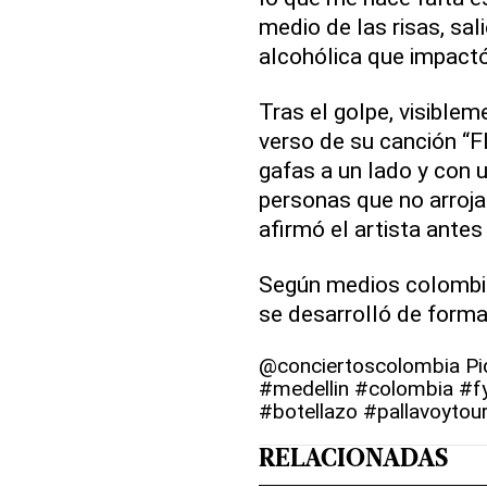
medio de las risas, sal
alcohólica que impact
Tras el golpe, visible
verso de su canción “Fl
gafas a un lado y con u
personas que no arroja
afirmó el artista ante
Según medios colombia
se desarrolló de forma
@conciertoscolombia
Pi
#medellin
#colombia
#f
#botellazo
#pallavoytou
RELACIONADAS