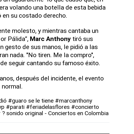
iera volando una botella de esta bebida
ó en su costado derecho.
mente molesto, y mientras cantaba un
or Pálida”,
Marc Anthony
tiró sus
n gesto de sus manos, le pidió a las
ran nada. "No tiren. Me la compro",
s de seguir cantando su famoso éxito.
nos, después del incidente, el evento
 normal.
dió
#guaro
se le tiene
#marcanthony
yp
#parati
#feriadelasflores
#concierto
r
? sonido original - Conciertos en Colombia