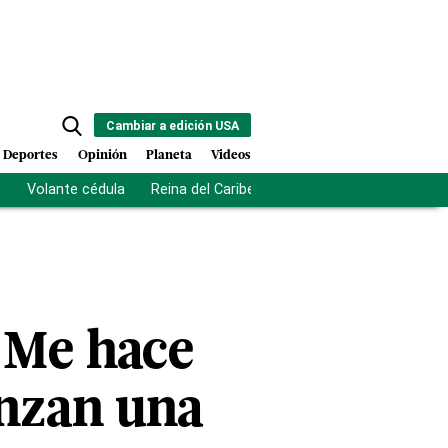
Cambiar a edición USA
Deportes
Opinión
Planeta
Videos
s
Volante cédula
Reina del Caribe
Clausura Juegos Centro
"Me hace
anzan una