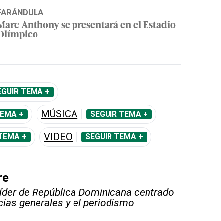
FARÁNDULA
Marc Anthony se presentará en el Estadio
Olímpico
EGUIR TEMA +
MÚSICA
TEMA +
SEGUIR TEMA +
VIDEO
TEMA +
SEGUIR TEMA +
re
líder de República Dominicana centrado
icias generales y el periodismo