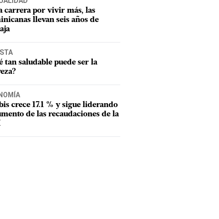
UALIDAD
a carrera por vivir más, las
nicanas llevan seis años de
aja
ISTA
 tan saludable puede ser la
veza?
NOMÍA
tbis crece 17.1 % y sigue liderando
umento de las recaudaciones de la
I