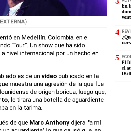
ACT
En l
domi
vent
 EXTERNA
)
REV
entó en Medellín, Colombia, en el
¿Qué
cer
endo Tour”. Un show que ha sido
 nivel internacional por un hecho en
ECO
El I
el a
DGI
ablado es de un
video
publicado en la
que muestra una agresión de la que fue
dounidense de origen boricua, luego que,
rto
, le tirara una botella de aguardiente
aba en la tarima.
pués de que
Marc Anthony
dijera: "a mí
s un aguardiente" lo que causó que, en