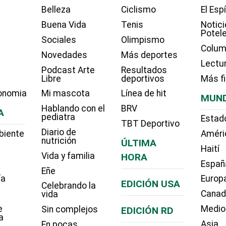
Belleza
Ciclismo
El Esp
Buena Vida
Tenis
Notici
Potel
Sociales
Olimpismo
Colum
Novedades
Más deportes
Lectu
Podcast Arte
Resultados
Libre
deportivos
Más f
onomia
Mi mascota
Línea de hit
MUN
Hablando con el
BRV
A
pediatra
Estad
TBT Deportivo
Diario de
biente
Améri
nutrición
ÚLTIMA
Haití
Vida y familia
HORA
Españ
Eñe
ía
Europ
EDICIÓN USA
Celebrando la
Cana
vida
e
Medio
Sin complejos
EDICIÓN RD
a
Asia
En pocas