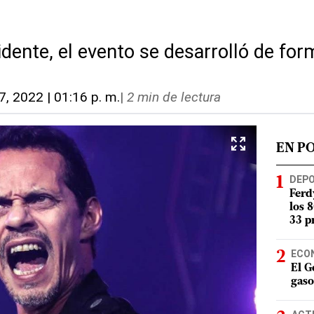
idente, el evento se desarrolló de fo
7, 2022 | 01:16 p. m.
|
2 min de lectura
EN P
DEP
Ferd
los 
33 p
ECO
El G
gaso