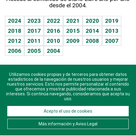
desde el 2004.
Diario de nutrición
BRV
Mundo gamer
RSS
Vida y familia
TBT Deportivo
Guía del dinero
Horóscopos
2024
2023
2022
2021
2020
2019
Eñe
2018
2017
2016
2015
2014
2013
Crucigramas
2012
2011
2010
2009
2008
2007
Celebrando la vida
2006
2005
2004
Sin complejos
En pocas palabras
Utilizamos cookies propias y de terceros para obtener datos
Descarga nuestras aplicaciones para Android, iOS y
Escuchando al corazón
estadísticos de la navegación de nuestros usuarios y mejorar
sistema Huawei.
nuestros servicios. Esto nos permite personalizar el contenido
que ofrecemos y mostrar publicidad relacionada a sus
Economía Personal
intereses. Si continúa navegando, consideramos que acepta su
uso.
Consulta Libre
Acepto el uso de cookies
© 2021 Diario Libre, todos los derechos reservados.
Consulta el
Aviso Legal
. Ponte en
Contacto
con
Más información y Aviso Legal
nosotros y conoce más sobre Diario Libre