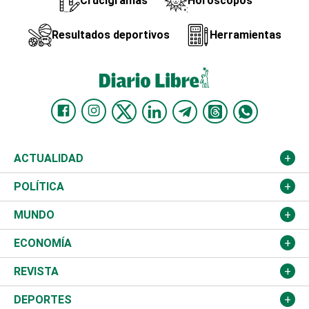
Crucigramas
Horóscopos
Resultados deportivos
Herramientas
ACTUALIDAD
Nacional
POLÍTICA
Ciudad
Partidos
MUNDO
Educación
JCE
Estados Unidos
ECONOMÍA
Salud
TSE
América Latina
Finanzas
REVISTA
Justicia
Congreso Nacional
Haití
Turismo
Música
DEPORTES