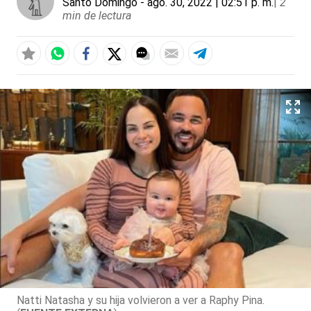
Santo Domingo
- ago. 30, 2022 | 02:51 p. m.
|
2
min de lectura
Natti Natasha y su hija volvieron a ver a Raphy Pina.