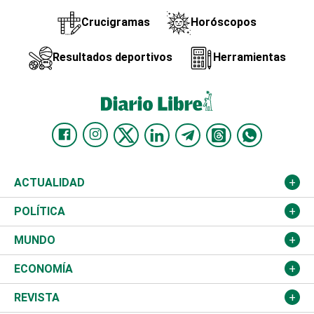
Crucigramas
Horóscopos
Resultados deportivos
Herramientas
ACTUALIDAD
Nacional
POLÍTICA
Ciudad
Partidos
MUNDO
Educación
JCE
Estados Unidos
ECONOMÍA
Salud
TSE
América Latina
Finanzas
REVISTA