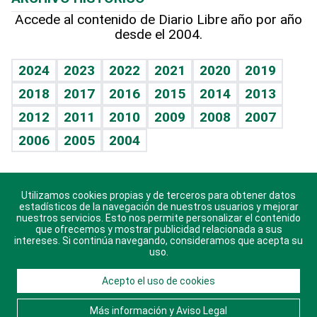
Hablando con el pediatra
Línea de hit
Más firmas
Hecho en casa
Cumpleaños
Accede al contenido de Diario Libre año por año
desde el 2004.
Diario de nutrición
BRV
Mundo gamer
RSS
Vida y familia
TBT Deportivo
Guía del dinero
Horóscopos
2024
2023
2022
2021
2020
2019
Eñe
2018
2017
2016
2015
2014
2013
Crucigramas
2012
2011
2010
2009
2008
2007
Celebrando la vida
2006
2005
2004
Sin complejos
En pocas palabras
Utilizamos cookies propias y de terceros para obtener datos
Descarga nuestras aplicaciones para Android, iOS y
Escuchando al corazón
estadísticos de la navegación de nuestros usuarios y mejorar
sistema Huawei.
nuestros servicios. Esto nos permite personalizar el contenido
que ofrecemos y mostrar publicidad relacionada a sus
Economía Personal
intereses. Si continúa navegando, consideramos que acepta su
uso.
Consulta Libre
Acepto el uso de cookies
© 2021 Diario Libre, todos los derechos reservados.
Consulta el
Aviso Legal
. Ponte en
Contacto
con
Más información y Aviso Legal