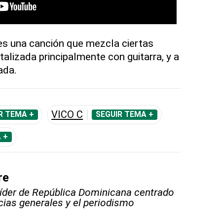
es una canción que mezcla ciertas
alizada principalmente con guitarra, y a
ada.
VICO C
R TEMA +
SEGUIR TEMA +
 +
re
líder de República Dominicana centrado
icias generales y el periodismo