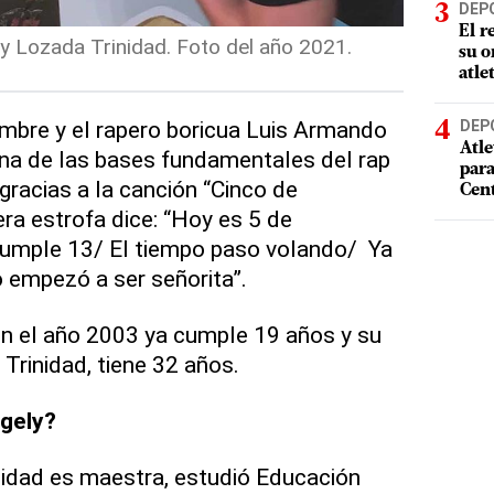
DEP
El r
ly Lozada Trinidad. Foto del año 2021.
su o
atle
mbre y el rapero boricua Luis Armando
DEP
Atle
una de las bases fundamentales del rap
par
gracias a la canción “Cinco de
Cen
ra estrofa dice: “Hoy es 5 de
 cumple 13/ El tiempo paso volando/ Ya
 empezó a ser señorita”.
en el año 2003 ya cumple 19 años y su
Trinidad, tiene 32 años.
gely?
idad es maestra, estudió Educación