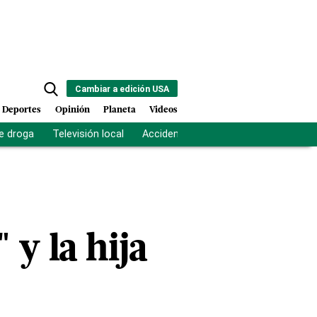
Cambiar a edición USA
Deportes
Opinión
Planeta
Videos
e droga
Televisión local
Accidente Los Ríos
Fuerza antipand
 y la hija