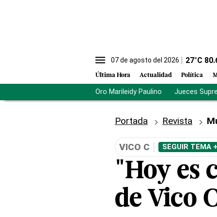
27
°C
80.
07 de agosto del 2026
Última Hora
Actualidad
Política
M
Oro Marileidy Paulino
Jueces Supr
Portada
Revista
M
VICO C
SEGUIR TEMA 
"Hoy es c
de Vico 