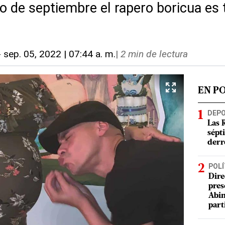
 de septiembre el rapero boricua es 
-
sep. 05, 2022 | 07:44 a. m.
|
2 min de lectura
EN P
DEP
Las 
sépt
derr
POLÍ
Dire
pres
Abin
part