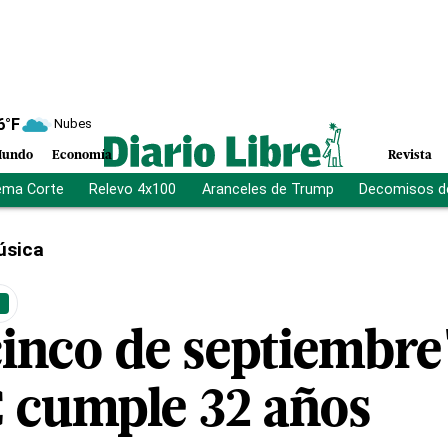
6
°F
Nubes
undo
Economía
Revista
ema Corte
Relevo 4x100
Aranceles de Trump
Decomisos d
úsica
+
inco de septiembre"
C cumple 32 años