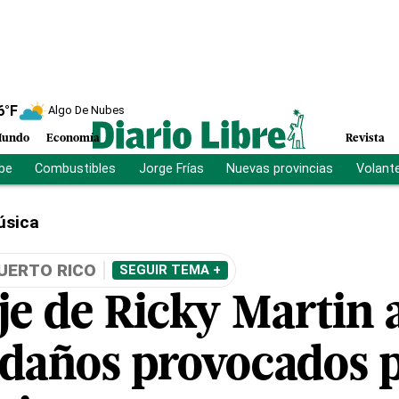
6
°F
Algo De Nubes
undo
Economía
Revista
ibe
Combustibles
Jorge Frías
Nuevas provincias
Volant
úsica
UERTO RICO
SEGUIR TEMA +
je de Ricky Martin 
 daños provocados p