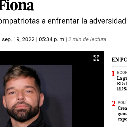
Fiona
ompatriotas a enfrentar la adversidad
-
sep. 19, 2022 | 05:34 p. m.
|
2 min de lectura
EN P
ECO
La g
RD: 
RD$5
POLÍ
Crea
gene
expe