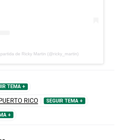
partida de Ricky Martin (@ricky_martin)
IR TEMA +
PUERTO RICO
SEGUIR TEMA +
MA +