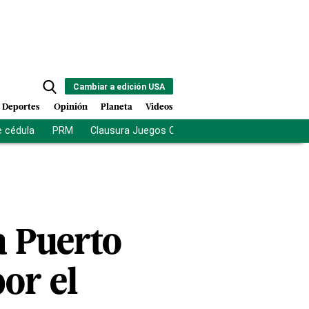
Cambiar a edición USA
Deportes
Opinión
Planeta
Videos
e cédula
PRM
Clausura Juegos Centroamericanos
De la Es
a Puerto
or el