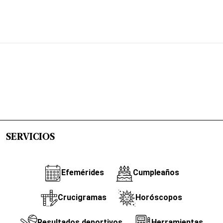
SERVICIOS
Efemérides
Cumpleaños
Crucigramas
Horóscopos
Resultados deportivos
Herramientas