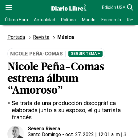
Edición USA
Última Hora
Actualidad
Política
Mundo
Economía
Revis
Portada
Revista
Música
NICOLE PEÑA-COMAS
SEGUIR TEMA +
Nicole Peña-Comas
estrena álbum
“Amoroso”
Se trata de una producción discográfica
elaborada junto a su esposo, el guitarrista
francés
Severo Rivera
Santo Domingo
- oct. 27, 2022 | 12:01 a. m.
|
3