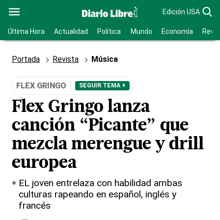
Edición USA
Última Hora
Actualidad
Política
Mundo
Economía
Revis
Portada
Revista
Música
FLEX GRINGO
SEGUIR TEMA +
Flex Gringo lanza
canción “Picante” que
mezcla merengue y drill
europea
EL joven entrelaza con habilidad ambas
culturas rapeando en español, inglés y
francés