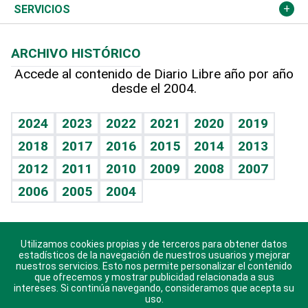
Resto del mundo
Economía personal
Podcast Arte Libre
Más deportes
Columnistas
Cambio climático
Opinión
SERVICIOS
Macroeconomía
Mi mascota
Resultados deportivos
Lecturas
Planeta
Efemérides
ARCHIVO HISTÓRICO
Hablando con el pediatra
Línea de hit
Más firmas
Hecho en casa
Cumpleaños
Accede al contenido de Diario Libre año por año
desde el 2004.
Diario de nutrición
BRV
Mundo gamer
RSS
Vida y familia
TBT Deportivo
Guía del dinero
Horóscopos
2024
2023
2022
2021
2020
2019
Eñe
2018
2017
2016
2015
2014
2013
Crucigramas
2012
2011
2010
2009
2008
2007
Celebrando la vida
2006
2005
2004
Sin complejos
En pocas palabras
Utilizamos cookies propias y de terceros para obtener datos
Descarga nuestras aplicaciones para Android, iOS y
Escuchando al corazón
estadísticos de la navegación de nuestros usuarios y mejorar
sistema Huawei.
nuestros servicios. Esto nos permite personalizar el contenido
que ofrecemos y mostrar publicidad relacionada a sus
Economía Personal
intereses. Si continúa navegando, consideramos que acepta su
uso.