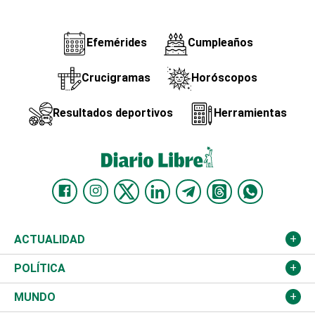
Efemérides
Cumpleaños
Crucigramas
Horóscopos
Resultados deportivos
Herramientas
ACTUALIDAD
Nacional
POLÍTICA
Ciudad
Partidos
MUNDO