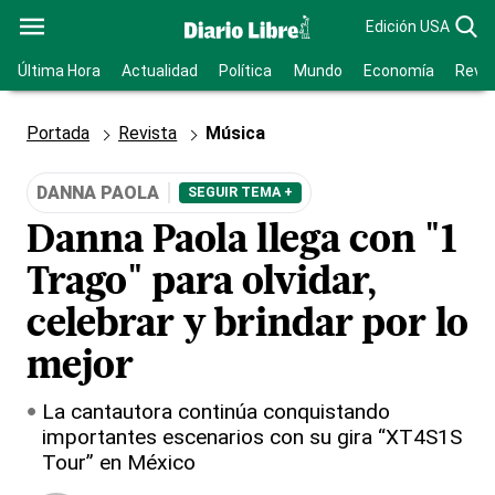
Edición USA
Última Hora
Actualidad
Política
Mundo
Economía
Revis
Portada
Revista
Música
DANNA PAOLA
SEGUIR TEMA +
Danna Paola llega con "1
Trago" para olvidar,
celebrar y brindar por lo
mejor
La cantautora continúa conquistando
importantes escenarios con su gira “XT4S1S
Tour” en México