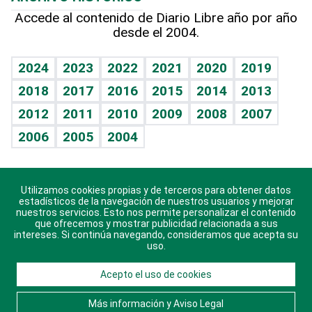
Hablando con el pediatra
Línea de hit
Más firmas
Hecho en casa
Cumpleaños
Accede al contenido de Diario Libre año por año
desde el 2004.
Diario de nutrición
BRV
Mundo gamer
RSS
Vida y familia
TBT Deportivo
Guía del dinero
Horóscopos
2024
2023
2022
2021
2020
2019
Eñe
2018
2017
2016
2015
2014
2013
Crucigramas
2012
2011
2010
2009
2008
2007
Celebrando la vida
2006
2005
2004
Sin complejos
En pocas palabras
Utilizamos cookies propias y de terceros para obtener datos
Descarga nuestras aplicaciones para Android, iOS y
Escuchando al corazón
estadísticos de la navegación de nuestros usuarios y mejorar
sistema Huawei.
nuestros servicios. Esto nos permite personalizar el contenido
que ofrecemos y mostrar publicidad relacionada a sus
Economía Personal
intereses. Si continúa navegando, consideramos que acepta su
uso.
Consulta Libre
Acepto el uso de cookies
© 2021 Diario Libre, todos los derechos reservados.
Consulta el
Aviso Legal
. Ponte en
Contacto
con
Más información y Aviso Legal