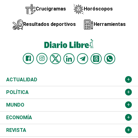
Crucigramas
Horóscopos
Resultados deportivos
Herramientas
ACTUALIDAD
Nacional
POLÍTICA
Ciudad
Partidos
MUNDO
Educación
JCE
Estados Unidos
ECONOMÍA
Salud
TSE
América Latina
Finanzas
REVISTA