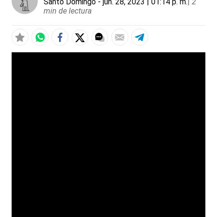
Santo Domingo
- jun. 28, 2023 | 01:14 p. m.
|
2
min de lectura