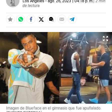
Los Ángeles
- ago. 26, 2023 | 04:18 p. m.
|
2 min
de lectura
Imagen de Blueface en el gimnasio que fue apuñalado.