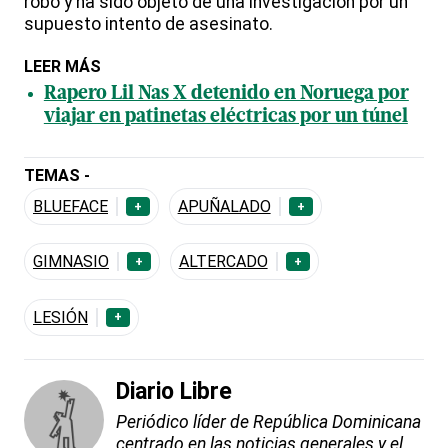
robo y ha sido objeto de una investigación por un
supuesto intento de asesinato.
LEER MÁS
Rapero Lil Nas X detenido en Noruega por
viajar en patinetas eléctricas por un túnel
TEMAS -
BLUEFACE
APUÑALADO
+
+
GIMNASIO
ALTERCADO
+
+
LESIÓN
+
Diario Libre
Periódico líder de República Dominicana
centrado en las noticias generales y el