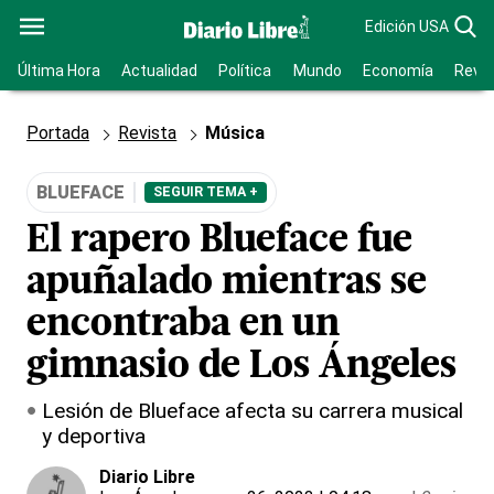
Edición USA
Última Hora
Actualidad
Política
Mundo
Economía
Revis
Portada
Revista
Música
BLUEFACE
SEGUIR TEMA +
El rapero Blueface fue
apuñalado mientras se
encontraba en un
gimnasio de Los Ángeles
Lesión de Blueface afecta su carrera musical
y deportiva
Diario Libre