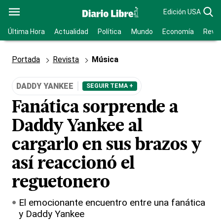
Edición USA
Última Hora
Actualidad
Política
Mundo
Economía
Revis
Portada
Revista
Música
DADDY YANKEE
SEGUIR TEMA +
Fanática sorprende a
Daddy Yankee al
cargarlo en sus brazos y
así reaccionó el
reguetonero
El emocionante encuentro entre una fanática
y Daddy Yankee