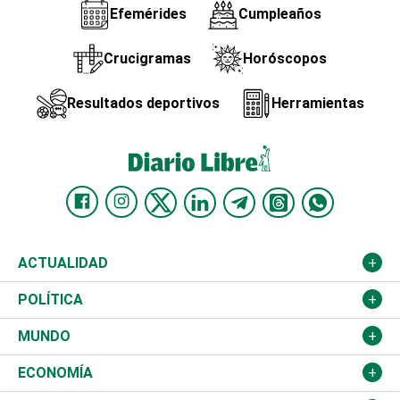
Efemérides
Cumpleaños
Crucigramas
Horóscopos
Resultados deportivos
Herramientas
ACTUALIDAD
Nacional
POLÍTICA
Ciudad
Partidos
MUNDO
Educación
JCE
Estados Unidos
ECONOMÍA