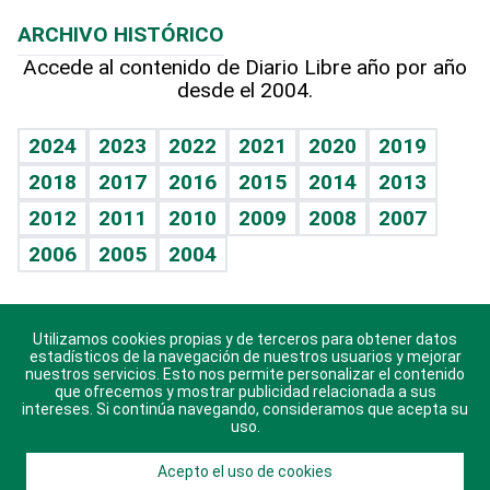
Macroeconomía
Mi mascota
Resultados deportivos
Lecturas
Planeta
Efemérides
ARCHIVO HISTÓRICO
Hablando con el pediatra
Línea de hit
Más firmas
Hecho en casa
Cumpleaños
Accede al contenido de Diario Libre año por año
desde el 2004.
Diario de nutrición
BRV
Mundo gamer
RSS
Vida y familia
TBT Deportivo
Guía del dinero
Horóscopos
2024
2023
2022
2021
2020
2019
Eñe
2018
2017
2016
2015
2014
2013
Crucigramas
2012
2011
2010
2009
2008
2007
Celebrando la vida
2006
2005
2004
Sin complejos
En pocas palabras
Utilizamos cookies propias y de terceros para obtener datos
Descarga nuestras aplicaciones para Android, iOS y
Escuchando al corazón
estadísticos de la navegación de nuestros usuarios y mejorar
sistema Huawei.
nuestros servicios. Esto nos permite personalizar el contenido
que ofrecemos y mostrar publicidad relacionada a sus
Economía Personal
intereses. Si continúa navegando, consideramos que acepta su
uso.
Consulta Libre
Acepto el uso de cookies