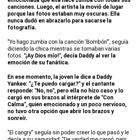
emocionada que ella hace zumba con todas sus
canciones. Luego, el artista la movió de lugar
porque las fotos estaban muy oscuras. Ella
nunca dudó en abrazarlo para sacarse la
fotografía.
"Yo hago zumba con la canción 'Bombón'", seguía
diciendo la chica mientras se tomaban varias
fotos.
"¡Ay Dios mío!", decía Daddy al ver la
emoción de su fanática.
En ese momento, la joven le dice a Daddy
Yankee: "¿Te puedo cargar?" y el cantante
responde: "No, no", pero ella no hizo caso y lo
cargó en sus brazos al intérprete de "Con
Calma", quien emocionado y un poco nervioso,
no tuvo otra opción que abrir los brazos y
sonreír.
"El cangry" seguía sin poder creer lo que pasó y le
decía a su seguridad: "De verdad me cargó, papi.