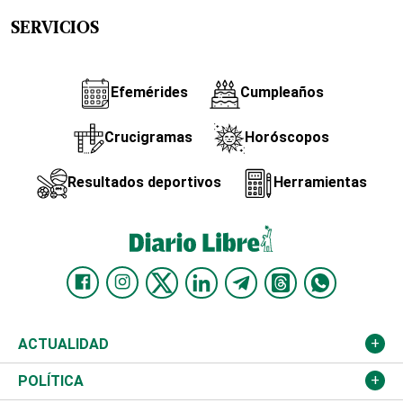
SERVICIOS
Efemérides
Cumpleaños
Crucigramas
Horóscopos
Resultados deportivos
Herramientas
ACTUALIDAD
Nacional
POLÍTICA