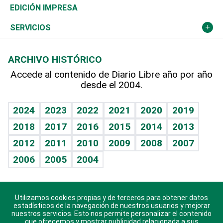
Caribe
Global y variable
Novedades
Olimpismo
Noticiero Poteleche
Martes de tecnología
Deportes
EDICIÓN IMPRESA
Resto del mundo
Economía personal
Podcast Arte Libre
Más deportes
Columnistas
Cambio climático
Opinión
SERVICIOS
Macroeconomía
Mi mascota
Resultados deportivos
Lecturas
Planeta
Efemérides
ARCHIVO HISTÓRICO
Hablando con el pediatra
Línea de hit
Más firmas
Hecho en casa
Cumpleaños
Accede al contenido de Diario Libre año por año
desde el 2004.
Diario de nutrición
BRV
Mundo gamer
RSS
Vida y familia
TBT Deportivo
Guía del dinero
Horóscopos
2024
2023
2022
2021
2020
2019
Eñe
2018
2017
2016
2015
2014
2013
Crucigramas
2012
2011
2010
2009
2008
2007
Celebrando la vida
2006
2005
2004
Sin complejos
En pocas palabras
Utilizamos cookies propias y de terceros para obtener datos
Descarga nuestras aplicaciones para Android, iOS y
Escuchando al corazón
estadísticos de la navegación de nuestros usuarios y mejorar
sistema Huawei.
nuestros servicios. Esto nos permite personalizar el contenido
que ofrecemos y mostrar publicidad relacionada a sus