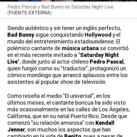
Pedro Pascal y Bad Bunny en Saturday Night Live.
(
FUENTE EXTERNA
)
Siendo auténtico y sin tener un inglés perfecto,
Bad Bunny
sigue conquistando
Hollywood
y el
mundo del entretenimiento estadounidense. El
polémico cantante de
música urbana
se convirtió
en el más reciente invitado a "
Saturday Night
Live
", donde junto al actor chileno
Pedro Pascal
,
quien fungió como su "traductor", protagonizó un
cómico monólogo que arrancó aplausos entre los
asistentes al popular show de televisión.
Como reseña el medio "El universal", en los
últimos meses, el cantante boricua ha sido visto
más ocasionalmente en las calles de Los Ángeles,
California, que en su natal Puerto Rico. Desde que
comenzó "su relación amorosa" con
Kendall
Jenner
, son muchos los aspectos que han
cambiado en la vida de
Benito
, pues a pesar de