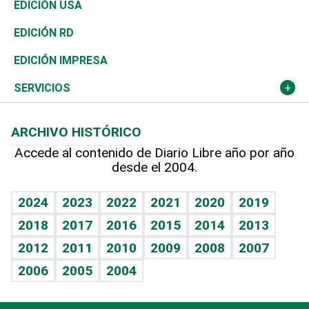
África
Vivienda
Buena Vida
Ciclismo
En Directo
Tecnología
Economía
EDICIÓN USA
Ocenanía
Telecom.
Sociales
Tenis
El Espía
Historia
Revista
EDICIÓN RD
Caribe
Global y variable
Novedades
Olimpismo
Noticiero Poteleche
Martes de tecnología
Deportes
EDICIÓN IMPRESA
Resto del mundo
Economía personal
Podcast Arte Libre
Más deportes
Columnistas
Cambio climático
Opinión
SERVICIOS
Macroeconomía
Mi mascota
Resultados deportivos
Lecturas
Planeta
Efemérides
ARCHIVO HISTÓRICO
Hablando con el pediatra
Línea de hit
Más firmas
Hecho en casa
Cumpleaños
Accede al contenido de Diario Libre año por año
desde el 2004.
Diario de nutrición
BRV
Mundo gamer
RSS
Vida y familia
TBT Deportivo
Guía del dinero
Horóscopos
2024
2023
2022
2021
2020
2019
Eñe
2018
2017
2016
2015
2014
2013
Crucigramas
2012
2011
2010
2009
2008
2007
Celebrando la vida
2006
2005
2004
Sin complejos
En pocas palabras