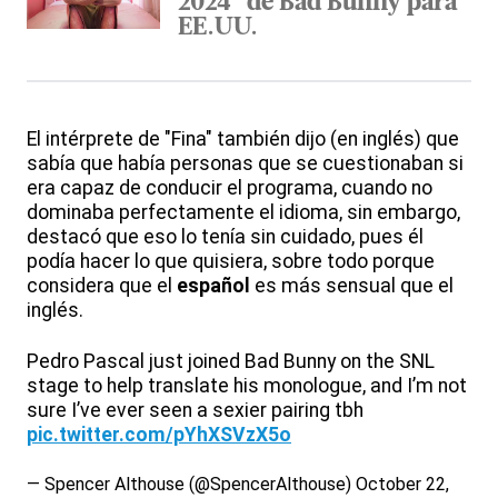
2024" de Bad Bunny para
EE.UU.
El intérprete de "Fina" también dijo (en inglés) que
sabía que había personas que se cuestionaban si
era capaz de conducir el programa, cuando no
dominaba perfectamente el idioma, sin embargo,
destacó que eso lo tenía sin cuidado, pues él
podía hacer lo que quisiera, sobre todo porque
considera que el
español
es más sensual que el
inglés.
Pedro Pascal just joined Bad Bunny on the SNL
stage to help translate his monologue, and I’m not
sure I’ve ever seen a sexier pairing tbh
pic.twitter.com/pYhXSVzX5o
— Spencer Althouse (@SpencerAlthouse)
October 22,