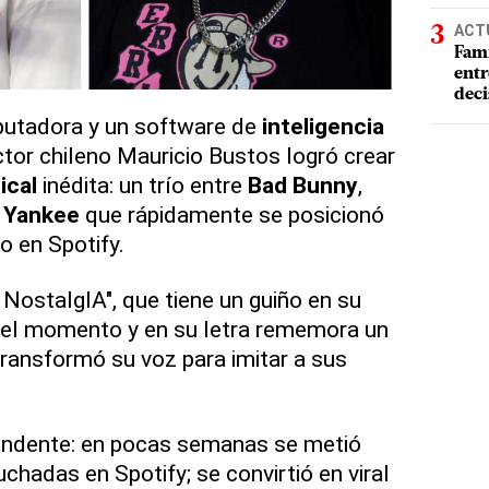
ACT
Fami
entr
deci
utadora y un software de
inteligencia
ctor chileno Mauricio Bustos logró crear
ical
inédita: un trío entre
Bad Bunny
,
 Yankee
que rápidamente se posicionó
 en Spotify.
 NostalgIA", que tiene un guiño en su
 del momento y en su letra rememora un
ransformó su voz para imitar a sus
rendente: en pocas semanas se metió
hadas en Spotify; se convirtió en viral