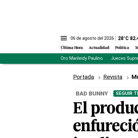
28
°C
82.
06 de agosto del 2026
Última Hora
Actualidad
Política
M
Oro Marileidy Paulino
Jueces Supr
Portada
Revista
M
BAD BUNNY
SEGUIR T
El produ
enfureció