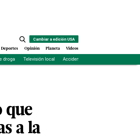
Cambiar a edición USA
Deportes
Opinión
Planeta
Videos
e droga
Televisión local
Accidente Los Ríos
Fuerza antipand
o que
s a la