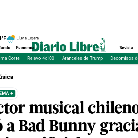
4
°F
Lluvia Ligera
undo
Economía
Revista
ema Corte
Relevo 4x100
Aranceles de Trump
Decomisos d
úsica
EMA +
ctor musical chilen
 a Bad Bunny gracia