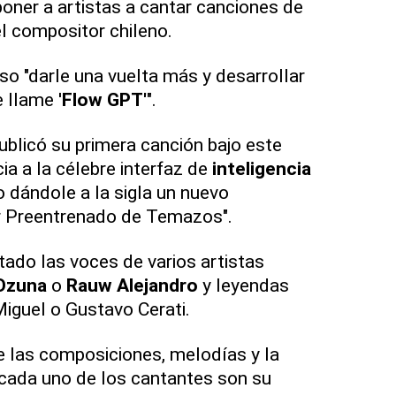
ner a artistas a cantar canciones de
 el compositor chileno.
so "darle una vuelta más y desarrollar
 llame '
Flow GPT'
".
blicó su primera canción bajo este
ia a la célebre interfaz de
inteligencia
dándole a la sigla un nuevo
or Preentrenado de Temazos".
ado las voces de varios artistas
 Ozuna
o
Rauw Alejandro
y leyendas
iguel o Gustavo Cerati.
 las composiciones, melodías y la
e cada uno de los cantantes son su