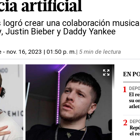
ia artificial
logró crear una colaboración musical 
, Justin Bieber y Daddy Yankee
e
-
nov. 16, 2023 | 01:50 p. m.
|
5 min de lectura
EN P
DEP
El r
su o
atle
DEP
Repú
el r