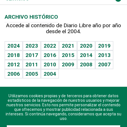
Macroeconomía
Mi mascota
Resultados deportivos
Lecturas
Planeta
Efemérides
ARCHIVO HISTÓRICO
Hablando con el pediatra
Línea de hit
Más firmas
Hecho en casa
Cumpleaños
Accede al contenido de Diario Libre año por año
desde el 2004.
Diario de nutrición
BRV
Mundo gamer
RSS
Vida y familia
TBT Deportivo
Guía del dinero
Horóscopos
2024
2023
2022
2021
2020
2019
Eñe
2018
2017
2016
2015
2014
2013
Crucigramas
2012
2011
2010
2009
2008
2007
Celebrando la vida
2006
2005
2004
Sin complejos
En pocas palabras
Utilizamos cookies propias y de terceros para obtener datos
Descarga nuestras aplicaciones para Android, iOS y
Escuchando al corazón
estadísticos de la navegación de nuestros usuarios y mejorar
sistema Huawei.
nuestros servicios. Esto nos permite personalizar el contenido
que ofrecemos y mostrar publicidad relacionada a sus
Economía Personal
intereses. Si continúa navegando, consideramos que acepta su
uso.
Consulta Libre