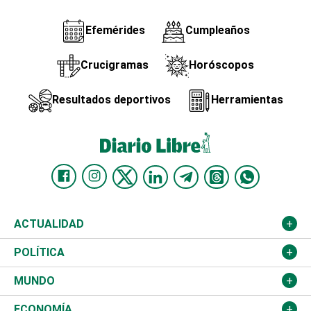
Efemérides
Cumpleaños
Crucigramas
Horóscopos
Resultados deportivos
Herramientas
ACTUALIDAD
Nacional
POLÍTICA
Ciudad
Partidos
MUNDO
Educación
JCE
Estados Unidos
ECONOMÍA