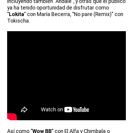
incluyendo también “Ándale”, y otras que el público
ya ha tenido oportunidad de disfrutar como
“
Lokita
” con María Becerra, “No pare (Remix)” con
Tokischa.
Así como “
Wow BB
” con El Alfa y Chimbala o