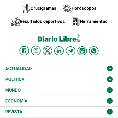
Crucigramas
Horóscopos
Resultados deportivos
Herramientas
ACTUALIDAD
Nacional
POLÍTICA
Ciudad
Partidos
MUNDO
Educación
JCE
Estados Unidos
ECONOMÍA
Salud
TSE
América Latina
Finanzas
REVISTA