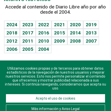
Hablando con el pediatra
Línea de hit
Más firmas
Hecho en casa
Cumpleaños
Accede al contenido de Diario Libre año por año
desde el 2004.
Diario de nutrición
BRV
Mundo gamer
RSS
Vida y familia
TBT Deportivo
Guía del dinero
Horóscopos
2024
2023
2022
2021
2020
2019
Eñe
2018
2017
2016
2015
2014
2013
Crucigramas
2012
2011
2010
2009
2008
2007
Celebrando la vida
2006
2005
2004
Sin complejos
En pocas palabras
Utilizamos cookies propias y de terceros para obtener datos
Descarga nuestras aplicaciones para Android, iOS y
Escuchando al corazón
estadísticos de la navegación de nuestros usuarios y mejorar
sistema Huawei.
nuestros servicios. Esto nos permite personalizar el contenido
que ofrecemos y mostrar publicidad relacionada a sus
Economía Personal
intereses. Si continúa navegando, consideramos que acepta su
uso.
Consulta Libre
Acepto el uso de cookies
© 2021 Diario Libre, todos los derechos reservados.
Consulta el
Aviso Legal
. Ponte en
Contacto
con
Más información y Aviso Legal