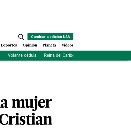
Cambiar a edición USA
Deportes
Opinión
Planeta
Videos
s
Volante cédula
Reina del Caribe
Clausura Juegos Centro
la mujer
Cristian