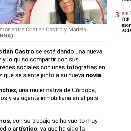
POLÍ
JCE 
mord
mor entre Cristian Castro y Mariela
ACD 
ERNA
)
stian Castro
se está dando una nueva
 y lo quiso compartir con sus
 redes sociales con unas fotografías en
iz que se siente junto a su nueva
novia
.
ánchez
, una mujer nativa de Córdoba,
os y es agente inmobiliaria en el país
inos
, con su trabajo se ha vuelto muy
medio
artístico
, ya que ha sido la