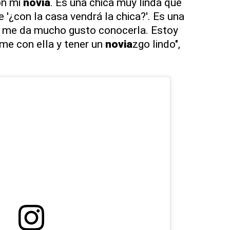
on mi
novia
. Es una chica muy linda que
e '¿con la casa vendrá la chica?'. Es una
, me da mucho gusto conocerla. Estoy
me con ella y tener un
novia
zgo lindo",