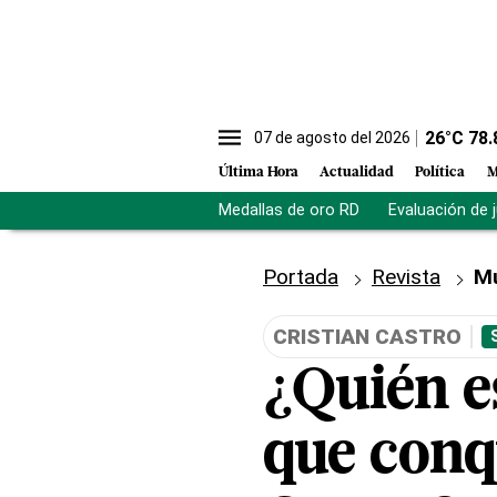
26
°C
78.
07 de agosto del 2026
Última Hora
Actualidad
Política
M
Medallas de oro RD
Evaluación de 
Portada
Revista
M
CRISTIAN CASTRO
¿Quién e
que conqu