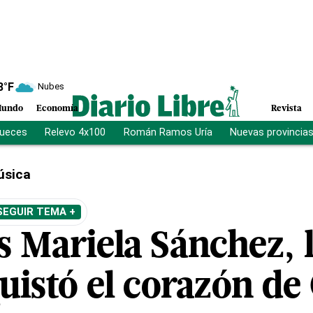
8
°F
Nubes
undo
Economía
Revista
jueces
Relevo 4x100
Román Ramos Uría
Nuevas provincia
úsica
SEGUIR TEMA +
s Mariela Sánchez, 
istó el corazón de 