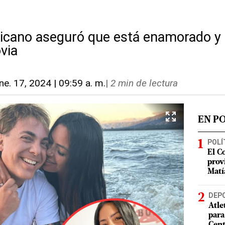
icano aseguró que está enamorado y
via
ne. 17, 2024 | 09:59 a. m.
|
2 min de lectura
EN P
POLÍ
El C
prov
Matí
DEP
Atle
para
Cent