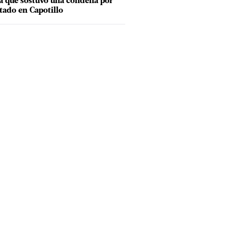
a que sostuvo una condena por
tado en Capotillo