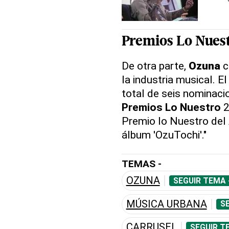
Premios Lo Nues
De otra parte,
Ozuna
c
la industria musical. E
total de seis nominaci
Premios Lo Nuestro
2
Premio lo Nuestro del 
álbum 'OzuTochi'."
TEMAS -
OZUNA
SEGUIR TEMA 
MÚSICA URBANA
S
CARRUSEL
SEGUIR T