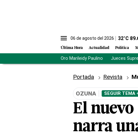
32
°C
89.
06 de agosto del 2026
Última Hora
Actualidad
Política
M
Oro Marileidy Paulino
Jueces Supr
Portada
Revista
M
OZUNA
SEGUIR TEMA 
El nuevo 
narra un