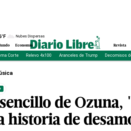
6
°F
Nubes Dispersas
undo
Economía
Revista
ema Corte
Relevo 4x100
Aranceles de Trump
Decomisos d
úsica
+
sencillo de Ozuna, 
a historia de desam