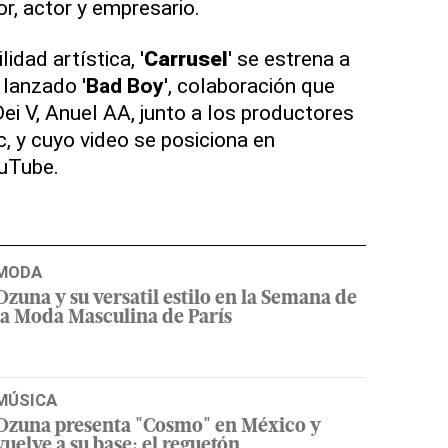
r, actor y empresario.
idad artística, '
Carrusel
' se estrena a
lanzado '
Bad Boy
', colaboración que
i V, Anuel AA, junto a los productores
c, y cuyo video se posiciona en
ouTube.
MODA
Ozuna y su versatil estilo en la Semana de
la Moda Masculina de París
MÚSICA
Ozuna presenta "Cosmo" en México y
vuelve a su base: el reguetón