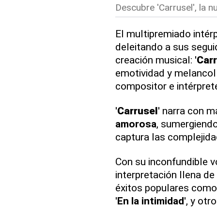
Descubre 'Carrusel', la 
El multipremiado intér
deleitando a sus segui
creación musical: '
Carr
emotividad y melancolía
compositor e intérpret
'
Carrusel
' narra con m
amorosa
, sumergiendo
captura las complejid
Con su inconfundible v
interpretación llena d
éxitos populares como: '
'
En la intimidad
', y otr