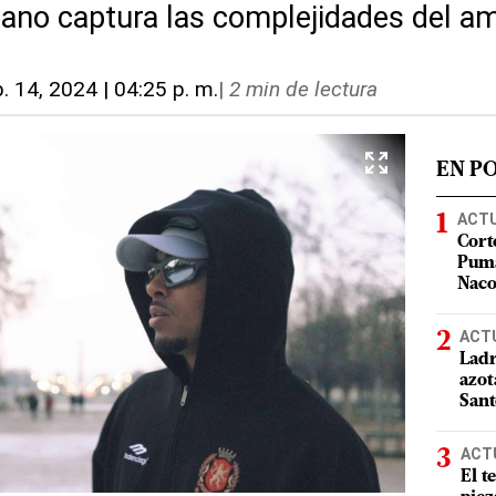
rbano captura las complejidades del a
. 14, 2024 | 04:25 p. m.
|
2 min de lectura
EN P
ACT
Cort
Puma
Nac
ACT
Ladr
azot
San
ACT
El t