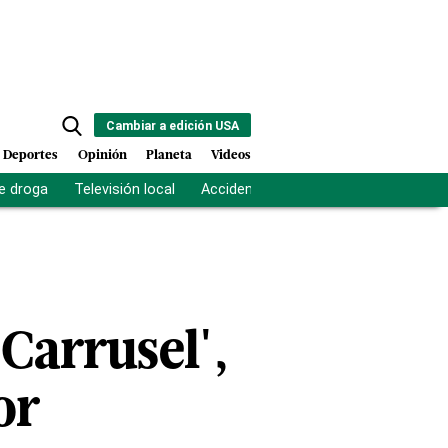
Cambiar a edición USA
Deportes
Opinión
Planeta
Videos
e droga
Televisión local
Accidente Los Ríos
Fuerza antipand
'Carrusel',
or