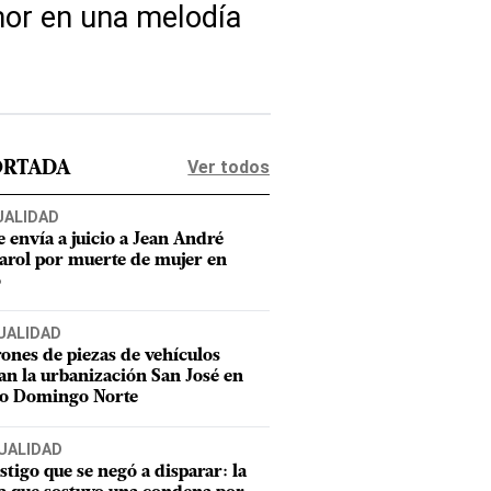
mor en una melodía
Ver todos
ORTADA
UALIDAD
e envía a juicio a Jean André
rol por muerte de mujer en
o
UALIDAD
ones de piezas de vehículos
an la urbanización San José en
to Domingo Norte
UALIDAD
estigo que se negó a disparar: la