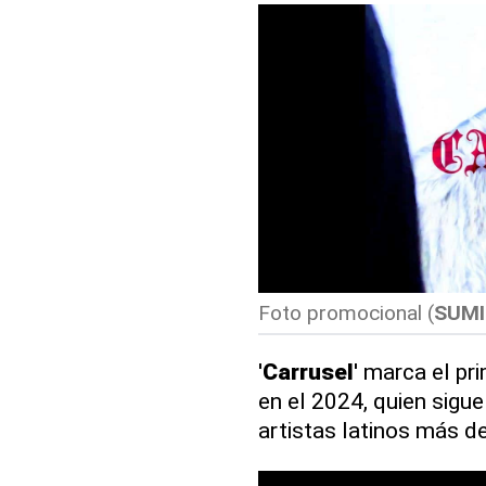
Foto promocional
(
SUMI
'
Carrusel
' marca el pr
en el 2024, quien sig
artistas latinos más d