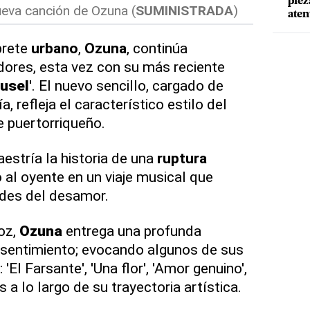
piez
nueva canción de Ozuna (
SUMINISTRADA
)
aten
prete
urbano
,
Ozuna
, continúa
dores, esta vez con su más reciente
usel
'. El nuevo sencillo, cargado de
, refleja el característico estilo del
e puertorriqueño.
aestría la historia de una
ruptura
 al oyente en un viaje musical que
ades del desamor.
oz,
Ozuna
entrega una profunda
e sentimiento; evocando algunos de sus
El Farsante', 'Una flor', 'Amor genuino',
os a lo largo de su trayectoria artística.