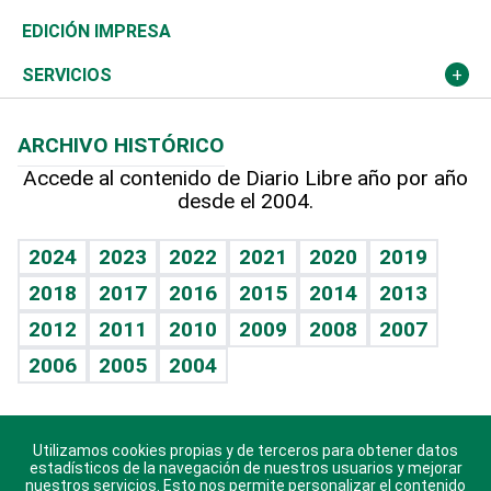
Caribe
Global y variable
Novedades
Olimpismo
Noticiero Poteleche
Martes de tecnología
Deportes
EDICIÓN IMPRESA
Resto del mundo
Economía personal
Podcast Arte Libre
Más deportes
Columnistas
Cambio climático
Opinión
SERVICIOS
Macroeconomía
Mi mascota
Resultados deportivos
Lecturas
Planeta
Efemérides
ARCHIVO HISTÓRICO
Hablando con el pediatra
Línea de hit
Más firmas
Hecho en casa
Cumpleaños
Accede al contenido de Diario Libre año por año
desde el 2004.
Diario de nutrición
BRV
Mundo gamer
RSS
Vida y familia
TBT Deportivo
Guía del dinero
Horóscopos
2024
2023
2022
2021
2020
2019
Eñe
2018
2017
2016
2015
2014
2013
Crucigramas
2012
2011
2010
2009
2008
2007
Celebrando la vida
2006
2005
2004
Sin complejos
En pocas palabras
Utilizamos cookies propias y de terceros para obtener datos
Descarga nuestras aplicaciones para Android, iOS y
Escuchando al corazón
estadísticos de la navegación de nuestros usuarios y mejorar
sistema Huawei.
nuestros servicios. Esto nos permite personalizar el contenido