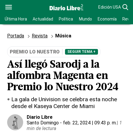
Edición USA
Última Hora
Actualidad
Política
Mundo
Economía
Revis
Portada
Revista
Música
PREMIO LO NUESTRO
SEGUIR TEMA +
Así llegó Sarodj a la
alfombra Magenta en
Premio lo Nuestro 2024
La gala de Univision se celebra esta noche
desde el Kaseya Center de Miami
Diario Libre
Santo Domingo
- feb. 22, 2024 | 09:43 p. m.
|
1
min de lectura