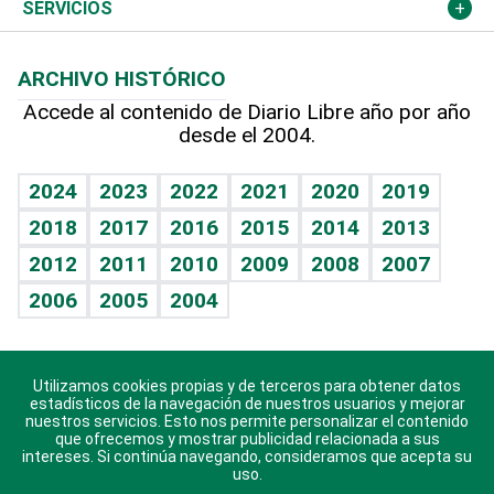
Resto del mundo
Economía personal
Podcast Arte Libre
Más deportes
Columnistas
Cambio climático
Opinión
SERVICIOS
Macroeconomía
Mi mascota
Resultados deportivos
Lecturas
Planeta
Efemérides
ARCHIVO HISTÓRICO
Hablando con el pediatra
Línea de hit
Más firmas
Hecho en casa
Cumpleaños
Accede al contenido de Diario Libre año por año
desde el 2004.
Diario de nutrición
BRV
Mundo gamer
RSS
Vida y familia
TBT Deportivo
Guía del dinero
Horóscopos
2024
2023
2022
2021
2020
2019
Eñe
2018
2017
2016
2015
2014
2013
Crucigramas
2012
2011
2010
2009
2008
2007
Celebrando la vida
2006
2005
2004
Sin complejos
En pocas palabras
Utilizamos cookies propias y de terceros para obtener datos
Descarga nuestras aplicaciones para Android, iOS y
Escuchando al corazón
estadísticos de la navegación de nuestros usuarios y mejorar
sistema Huawei.
nuestros servicios. Esto nos permite personalizar el contenido
que ofrecemos y mostrar publicidad relacionada a sus
Economía Personal
intereses. Si continúa navegando, consideramos que acepta su
uso.
Consulta Libre