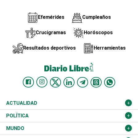
Efemérides
Cumpleaños
Crucigramas
Horóscopos
Resultados deportivos
Herramientas
ACTUALIDAD
Nacional
POLÍTICA
Ciudad
Partidos
MUNDO