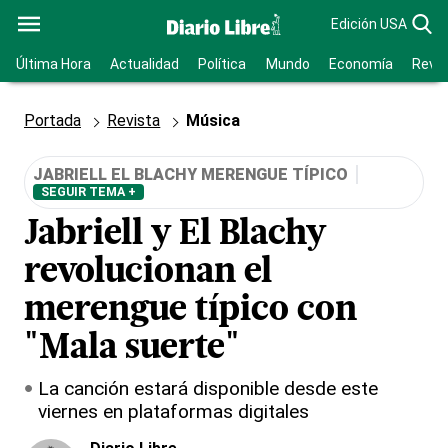
Edición USA
Última Hora
Actualidad
Política
Mundo
Economía
Revis
Portada
Revista
Música
JABRIELL EL BLACHY MERENGUE TÍPICO
SEGUIR TEMA +
Jabriell y El Blachy
revolucionan el
merengue típico con
"Mala suerte"
La canción estará disponible desde este
viernes en plataformas digitales