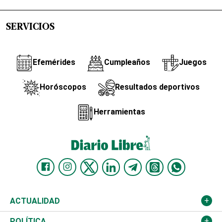
SERVICIOS
Efemérides
Cumpleaños
Juegos
Horóscopos
Resultados deportivos
Herramientas
ACTUALIDAD
Nacional
POLÍTICA