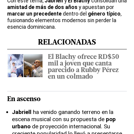
Con este tema,
Jabriell
y
El Blachy
consolidan una
amistad de más de dos años
y apuestan por
marcar un precedente
dentro del
género típico
,
fusionando elementos modernos sin perder la
esencia dominicana.
RELACIONADAS
El Blachy ofrece RD$50
mil a joven que canta
parecido a Rubby Pérez
en un colmado
En ascenso
Jabriell
ha venido ganando terreno en la
escena musical con su propuesta de
pop
urbano
de proyección internacional. Su
creciente popularidad lo llevó a presentarse