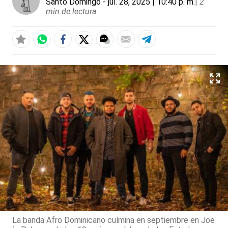
Santo Domingo
- jul. 28, 2025 | 10:40 p. m.
|
2
min de lectura
La banda Afro Dominicano culmina en septiembre en Joe