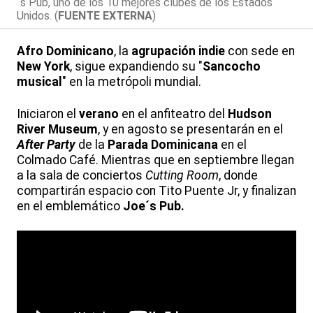
´s Pub, uno de los 10 mejores clubes de los Estados
Unidos. (
FUENTE EXTERNA
)
Afro Dominicano
, la
agrupación indie
con sede en
New York
, sigue expandiendo su "
Sancocho
musical
" en la metrópoli mundial.
Iniciaron el
verano
en el anfiteatro del
Hudson
River Museum
, y en agosto se presentarán en el
After Party
de la
Parada Dominicana
en el
Colmado Café. Mientras que en septiembre llegan
a la sala de conciertos
Cutting Room
, donde
compartirán espacio con Tito Puente Jr, y finalizan
en el emblemático
Joe´s Pub.