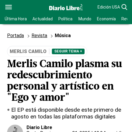
Edición USA
Última Hora
Actualidad
Política
Mundo
Economía
Revis
Portada
Revista
Música
MERLIS CAMILO
SEGUIR TEMA +
Merlis Camilo plasma su
redescubrimiento
personal y artístico en
"Ego y amor"
El EP está disponible desde este primero de
agosto en todas las plataformas digitales
Diario Libre