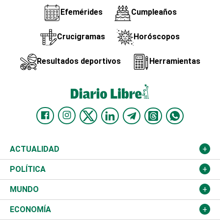
Efemérides
Cumpleaños
Crucigramas
Horóscopos
Resultados deportivos
Herramientas
ACTUALIDAD
Nacional
POLÍTICA
Ciudad
Partidos
MUNDO
Educación
JCE
Estados Unidos
ECONOMÍA