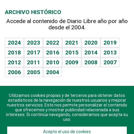
Macroeconomía
Mi mascota
Resultados deportivos
Lecturas
Planeta
Efemérides
ARCHIVO HISTÓRICO
Hablando con el pediatra
Línea de hit
Más firmas
Hecho en casa
Cumpleaños
Accede al contenido de Diario Libre año por año
desde el 2004.
Diario de nutrición
BRV
Mundo gamer
RSS
Vida y familia
TBT Deportivo
Guía del dinero
Horóscopos
2024
2023
2022
2021
2020
2019
Eñe
2018
2017
2016
2015
2014
2013
Crucigramas
2012
2011
2010
2009
2008
2007
Celebrando la vida
2006
2005
2004
Sin complejos
En pocas palabras
Utilizamos cookies propias y de terceros para obtener datos
Descarga nuestras aplicaciones para Android, iOS y
Escuchando al corazón
estadísticos de la navegación de nuestros usuarios y mejorar
sistema Huawei.
nuestros servicios. Esto nos permite personalizar el contenido
que ofrecemos y mostrar publicidad relacionada a sus
Economía Personal
intereses. Si continúa navegando, consideramos que acepta su
uso.
Consulta Libre
Acepto el uso de cookies